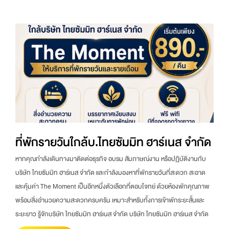
ที่พักรายวันใกล้บ.ไทยซัมมิท ฮาร์เนส จำกัด
หากคุณกำลังเดินทางมาติดต่อธุรกิจ อบรม สัมภาษณ์งาน หรือปฏิบัติงานกับ
บริษัท ไทยซัมมิท ฮาร์เนส จำกัด และกำลังมองหาที่พักรายวันที่สะดวก สะอาด
และคุ้มค่า The Moment เป็นอีกหนึ่งตัวเลือกที่ตอบโจทย์ ด้วยห้องพักคุณภาพ
พร้อมสิ่งอำนวยความสะดวกครบครัน เหมาะสำหรับทั้งการเข้าพักระยะสั้นและ
ระยะยาว รู้จักบริษัท ไทยซัมมิท ฮาร์เนส จำกัด บริษัท ไทยซัมมิท ฮาร์เนส จำกัด