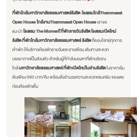
ที่พักใกล้มหาวิทยาลัยธรรมศาสตร์รังสิต
โรงแรมใกล้Thammasat
Open House
ใกล้งานThammasat Open House
เราขอ
แนะนำ
โรงแรม The Moment ืที่พักรายวันรังสิต
โรงแรมเปิดใหม่
รังสิต
ที่พักใกล้มหาวิทยาลัยธรรมศาสตร์ รังสิต
ที่ตอบโจทย์ทุกการ
เข้าพัก ให้บริการห้องพักรายวันและรายเดือน เดินทางสะดวก
บรรยากาศเป็นส่วนตัว สำหรับผู้ที่กำลังมองหาที่พักบริเวณ
ใกล้
มหาวิทยาลัยธรรมศาสตร์
ที่พักเปิดใหม่ในย่านรังสิต
ในราคาเริ่ม
ต้นเพียง 990 บาท/คืน พร้อมสิ่งอำนวยความสะดวกครบครัน จองเลย
ก่อนห้องพักเต็ม