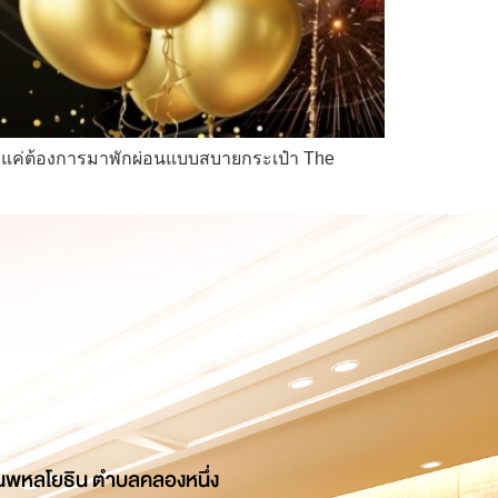
รือแค่ต้องการมาพักผ่อนแบบสบายกระเป๋า The
นพหลโยธิน ตำบลคลองหนึ่ง