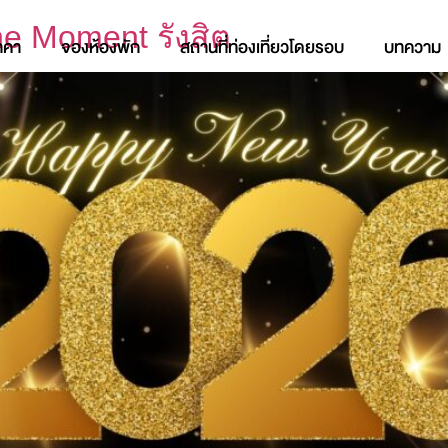
he Moment รังสิต
าคา
จองห้องพัก
สถานที่ท่องเที่ยวโดยรอบ
บทความ