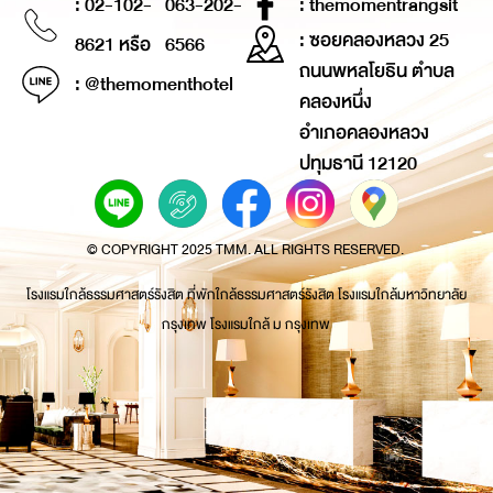
: 02-102-
063-202-
: themomentrangsit
: ซอยคลองหลวง 25
8621 หรือ
6566
ถนนพหลโยธิน ตำบล
: @themomenthotel
คลองหนึ่ง
อำเภอคลองหลวง
ปทุมธานี 12120
© COPYRIGHT 2025 TMM. ALL RIGHTS RESERVED.
โรงแรมใกล้ธรรมศาสตร์รังสิต ที่พักใกล้ธรรมศาสตร์รังสิต โรงแรมใกล้มหาวิทยาลัย
กรุงเทพ โรงแรมใกล้ ม กรุงเทพ