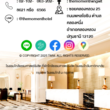
: 02-102-
063-202-
: themomentrangsit
: ซอยคลองหลวง 25
8621 หรือ
6566
ถนนพหลโยธิน ตำบล
: @themomenthotel
คลองหนึ่ง
อำเภอคลองหลวง
ปทุมธานี 12120
© COPYRIGHT 2025 TMM. ALL RIGHTS RESERVED.
โรงแรมใกล้ธรรมศาสตร์รังสิต ที่พักใกล้ธรรมศาสตร์รังสิต โรงแรมใกล้มหาวิทยาลัย
กรุงเทพ โรงแรมใกล้ ม กรุงเทพ