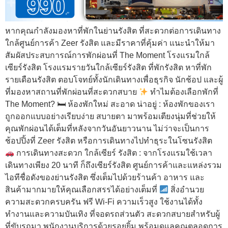
หากคุณกำลังมองหาที่พักในย่านรังสิต ที่สะดวกต่อการเดินทาง
ใกล้ศูนย์การค้า Zeer รังสิต และมีราคาที่คุ้มค่า แนะนำให้มา
สัมผัสประสบการณ์การพักผ่อนที่ The Moment โรงแรมใกล้
เซียร์รังสิต โรงแรมรายวันใกล้เซียร์รังสิต ที่พักรังสิต หาที่พัก
รายเดือนรังสิต ตอบโจทย์ทั้งนักเดินทางเพื่อธุรกิจ นักช้อป และผู้
ที่มองหาสถานที่พักผ่อนที่สะดวกสบาย
ทำไมต้องเลือกพักที่
The Moment? 🛏 ห้องพักใหม่ สะอาด น่าอยู่ : ห้องพักของเรา
ถูกออกแบบอย่างเรียบง่าย สบายตา มาพร้อมเตียงนุ่มที่ช่วยให้
คุณพักผ่อนได้เต็มที่หลังจากวันอันยาวนาน ไม่ว่าจะเป็นการ
ช้อปปิ้งที่ Zeer รังสิต หรือการเดินทางไปทำธุระในโซนรังสิต
การเดินทางสะดวก ใกล้เซียร์ รังสิต : จากโรงแรมใช้เวลา
เดินทางเพียง 20 นาที ก็ถึงเซียร์รังสิต ศูนย์การค้าและแหล่งรวม
ไอทีชื่อดังของย่านรังสิต ซึ่งเต็มไปด้วยร้านค้า อาหาร และ
สินค้ามากมายให้คุณเลือกสรรได้อย่างเต็มที่
สิ่งอำนวย
ความสะดวกครบครัน ฟรี Wi-Fi ความเร็วสูง ใช้งานได้ทั้ง
ทำงานและความบันเทิง ที่จอดรถส่วนตัว สะดวกสบายสำหรับผู้
ที่ขับรถมา พนักงานบริการด้วยรอยยิ้ม พร้อมดูแลคุณตลอดการ