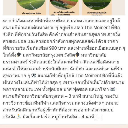
หากกำลังมองหาที่พักที่ครบทั้งความสะดวกสบายและอยู่ใกล้
สนามกีฬาแบบเดินทางง่าย ๆ อยู่หรือเปล่า The Moment ที่พัก
รังสิต ที่พักรายวันรังสิต คือคำตอบสำหรับสายสุขภาพ สายวิ่ง
สายเตะบอล และสายออกกำลังกายทุกคนเลยค่ะ! ด้วย ราคา
ที่พักรายวันเริ่มต้นเพียง 990 บาท และทำเลที่ยอดเยี่ยมแบบสุด ๆ
ใกล้ทั้ง
มหาวิทยาลัยกรุงเทพ รังสิต
มหาวิทยาลัย
ธรรมศาสตร์ รังสิตและยังใกล้สนามกีฬา–ฟิตเนสชื่อดังหลาย
แห่ง ทำให้สะดวกสำหรับนักศึกษา นักกีฬา และคนทำงานที่รัก
สุขภาพมาก ๆ
สนามกีฬาที่อยู่ใกล้ The Moment พักที่นี่แล้ว
เดินทางไปเล่นกีฬาได้ง่ายสุด ๆ เพราะรอบที่พักเต็มไปด้วยสนาม
หลากหลายประเภท ทั้งฟุตบอล บาส ฟุตซอล และกรีฑา
สนามกีฬามหาวิทยาลัยกรุงเทพ – 3 นาที สนามใหญ่ รองรับ
การวิ่ง การซ้อมทีมกีฬา และกิจกรรมกลางแจ้งต่าง ๆ เหมาะ
สำหรับนักศึกษาหรือผู้เข้าพักที่ต้องการออกกำลังกายแบบ
จริงจัง
มิงเกิ้ล สปอร์ต หมู่บ้านรังสิต – 4 นาที […]