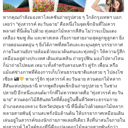
หากคุณกำลังมองหาโลเคชันถ่ายรูปสวย ๆ ใกล้กรุงเทพฯ บอก
เลยว่า “ทุ่งสวรรค์ ตะวันฉาย” คือหนึ่งในจุดเช็กอินที่ไม่ควร
พลาด! ที่นี่เต็มไปด้วย ทุ่งดอกไม้หลากสีสัน ไม่ว่าจะเป็นแดง
เหลือง ชมพู ส้ม และพาสเทล เรียงรายสวยงามสุดลูกหูลูกตา ยิ่ง
ถ่ายตอนแดดอุ่น ๆ ยิ่งได้ภาพที่สดใสและละมุนสุดๆ บรรยากาศ
ภายในสวนยังรายล้อมด้วยแนวต้นสนและทุ่งหญ้า ให้ความรู้สึก
เหมือนอยู่ต่างประเทศ เดินเล่นเพลิน ถ่ายรูปฟิน มองไปทางไหน
ก็น่าถ่ายไปหมด เหมาะทั้งสำหรับครอบครัว คู่รัก เพื่อน หรือ
แม้แต่ช่างภาพที่ต้องการเก็บโทนธรรมชาติแสงสวย ๆ ไปลงโซ
เชียล
พามารู้จัก ทุ่งสวรรค์ ตะวันฉาย สวนดอกไม้หลาก
สีสันแห่งปทุมธานี หากพูดถึงจุดเช็กอินถ่ายรูปสวย ๆ ในช่วง
ปลายปี อีกหนึ่งแลนด์มาร์กที่ไม่ควรพลาดคือ “ทุ่งสวรรค์ ตะวัน
ฉาย” สวนดอกไม้สีสันสดใสที่ตั้งอยู่ในพื้นที่วัดพระธรรมกาย
อำเภอคลองหลวง จังหวัดปทุมธานี ที่นี่เต็มไปด้วยดอกไม้หลาก
หลายสายพันธุ์ บานสะพรั่งนับล้านต้น ให้บรรยากาศเหมือนเดิน
เล่นอยู่ในสวรรค์ของนักถ่ายภาพเลยทีเดียว สิ่งที่น่าสนใจภายใน
ทุ่งสวรรค์ ไฮไลต์ของที่นี่คือแปลงดอกไม้หลายสายพันธุ์กว่า