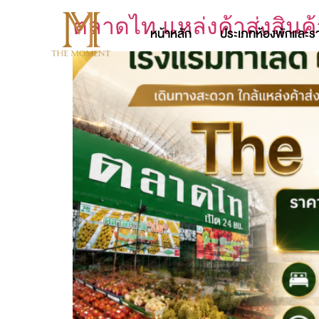
ตลาดไท แหล่งค้าส่งสิน
หน้าหลัก
ประเภทห้องพักและร