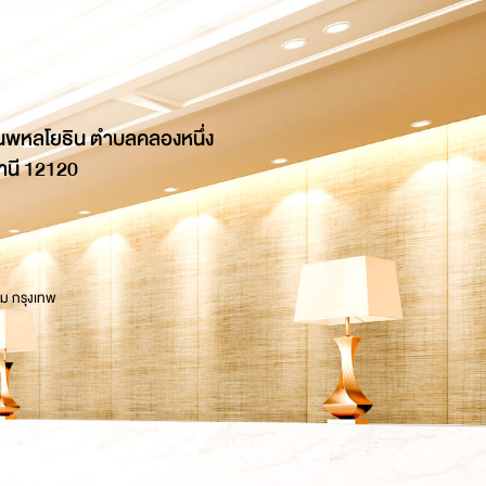
นพหลโยธิน ตำบลคลองหนึ่ง
านี 12120
 ม กรุงเทพ