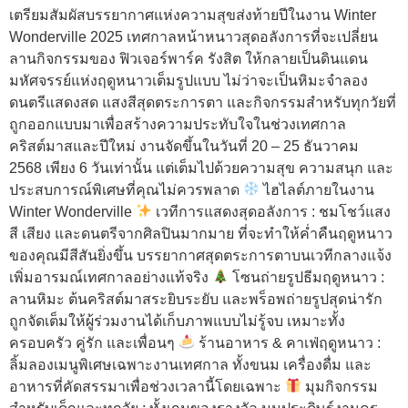
เตรียมสัมผัสบรรยากาศแห่งความสุขส่งท้ายปีในงาน Winter
Wonderville 2025 เทศกาลหน้าหนาวสุดอลังการที่จะเปลี่ยน
ลานกิจกรรมของ ฟิวเจอร์พาร์ค รังสิต ให้กลายเป็นดินแดน
มหัศจรรย์แห่งฤดูหนาวเต็มรูปแบบ ไม่ว่าจะเป็นหิมะจำลอง
ดนตรีแสดงสด แสงสีสุดตระการตา และกิจกรรมสำหรับทุกวัยที่
ถูกออกแบบมาเพื่อสร้างความประทับใจในช่วงเทศกาล
คริสต์มาสและปีใหม่ งานจัดขึ้นในวันที่ 20 – 25 ธันวาคม
2568 เพียง 6 วันเท่านั้น แต่เต็มไปด้วยความสุข ความสนุก และ
ประสบการณ์พิเศษที่คุณไม่ควรพลาด
ไฮไลต์ภายในงาน
Winter Wonderville
เวทีการแสดงสุดอลังการ : ชมโชว์แสง
สี เสียง และดนตรีจากศิลปินมากมาย ที่จะทำให้ค่ำคืนฤดูหนาว
ของคุณมีสีสันยิ่งขึ้น บรรยากาศสุดตระการตาบนเวทีกลางแจ้ง
เพิ่มอารมณ์เทศกาลอย่างแท้จริง
โซนถ่ายรูปธีมฤดูหนาว :
ลานหิมะ ต้นคริสต์มาสระยิบระยับ และพร็อพถ่ายรูปสุดน่ารัก
ถูกจัดเต็มให้ผู้ร่วมงานได้เก็บภาพแบบไม่รู้จบ เหมาะทั้ง
ครอบครัว คู่รัก และเพื่อนๆ
ร้านอาหาร & คาเฟ่ฤดูหนาว :
ลิ้มลองเมนูพิเศษเฉพาะงานเทศกาล ทั้งขนม เครื่องดื่ม และ
อาหารที่คัดสรรมาเพื่อช่วงเวลานี้โดยเฉพาะ
มุมกิจกรรม