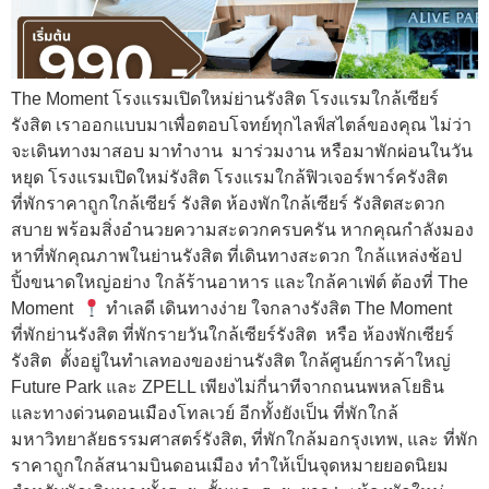
The Moment โรงแรมเปิดใหม่ย่านรังสิต โรงแรมใกล้เซียร์
รังสิต เราออกแบบมาเพื่อตอบโจทย์ทุกไลฟ์สไตล์ของคุณ ไม่ว่า
จะเดินทางมาสอบ มาทำงาน มาร่วมงาน หรือมาพักผ่อนในวัน
หยุด โรงแรมเปิดใหม่รังสิต โรงแรมใกล้ฟิวเจอร์พาร์ครังสิต
ที่พักราคาถูกใกล้เซียร์ รังสิต ห้องพักใกล้เซียร์ รังสิตสะดวก
สบาย พร้อมสิ่งอำนวยความสะดวกครบครัน หากคุณกำลังมอง
หาที่พักคุณภาพในย่านรังสิต ที่เดินทางสะดวก ใกล้แหล่งช้อป
ปิ้งขนาดใหญ่อย่าง ใกล้ร้านอาหาร และใกล้คาเฟ่ต์ ต้องที่ The
Moment
ทำเลดี เดินทางง่าย ใจกลางรังสิต The Moment
ที่พักย่านรังสิต ที่พักรายวันใกล้เซียร์รังสิต หรือ ห้องพักเซียร์
รังสิต ตั้งอยู่ในทำเลทองของย่านรังสิต ใกล้ศูนย์การค้าใหญ่
Future Park และ ZPELL เพียงไม่กี่นาทีจากถนนพหลโยธิน
และทางด่วนดอนเมืองโทลเวย์ อีกทั้งยังเป็น ที่พักใกล้
มหาวิทยาลัยธรรมศาสตร์รังสิต, ที่พักใกล้มอกรุงเทพ, และ ที่พัก
ราคาถูกใกล้สนามบินดอนเมือง ทำให้เป็นจุดหมายยอดนิยม