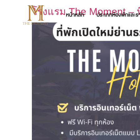
โรงแรม The Moment – ที่
หน้าหลัก
ประเภทห้องพักและร