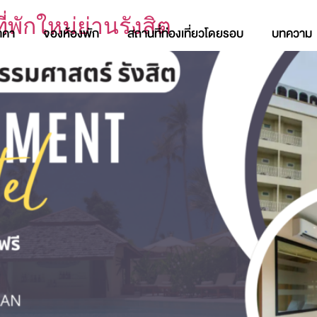
พักใหม่ย่านรังสิต
าคา
จองห้องพัก
สถานที่ท่องเที่ยวโดยรอบ
บทความ