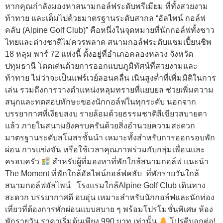
หากคุณกำลังมองหาสนามกอล์ฟระดับพรีเมียม ที่ทั้งสวยงาม
ท้าทาย และเต็มไปด้วยมาตรฐานระดับสากล “อัลไพน์ กอล์ฟ
คลับ (Alpine Golf Club)” คือหนึ่งในจุดหมายที่นักกอล์ฟทั้งชาว
ไทยและต่างชาติไม่ควรพลาด สนามกอล์ฟระดับแชมเปี้ยนชิพ
18 หลุม พาร์ 72 แห่งนี้ ตั้งอยู่ที่อำเภอคลองหลวง จังหวัด
ปทุมธานี โดดเด่นด้วยการออกแบบภูมิทัศน์ที่สวยงามและ
ท้าทาย ไม่ว่าจะเป็นแฟร์เวย์ลอนคลื่น เนินสูงต่ำที่เพิ่มมิติในการ
เล่น รวมถึงการวางตำแหน่งหลุมทรายที่แยบยล ช่วยเพิ่มความ
สนุกและทดสอบทักษะของนักกอล์ฟในทุกระดับ นอกจาก
บรรยากาศที่เงียบสงบ รายล้อมด้วยธรรมชาติสีเขียวสบายตา
แล้ว ภายในสนามยังครบครันด้วยสิ่งอำนวยความสะดวก
มาตรฐานระดับสโมสรชั้นนำ เหมาะทั้งสำหรับการออกรอบพัก
ผ่อน การแข่งขัน หรือใช้เวลาคุณภาพร่วมกับกลุ่มเพื่อนและ
ครอบครัว
สำหรับผู้ที่มองหาที่พักใกล้สนามกอล์ฟ แนะนำ
The Moment ที่พักใกล้อัลไพน์กอล์ฟคลับ ที่พักรายวันใกล้
สนามกอล์ฟอัลไพน์ โรงแรมใกล้Alpine Golf Club เดินทาง
สะดวก บรรยากาศดี อบอุ่น เหมาะสำหรับนักกอล์ฟและนักท่อง
เที่ยวที่ต้องการพักผ่อนแบบสบาย ๆ พร้อมโปรโมชั่นพิเศษ ห้อง
พักรายวัน ราคาเริ่มต้นเพียง 990 บาท เท่านั้น
โปรดีบอกต่อ!