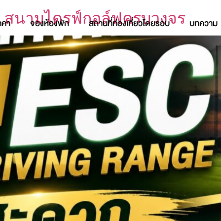
e สนามไดรฟ์กอล์ฟครบวงจร
าคา
จองห้องพัก
สถานที่ท่องเที่ยวโดยรอบ
บทความ