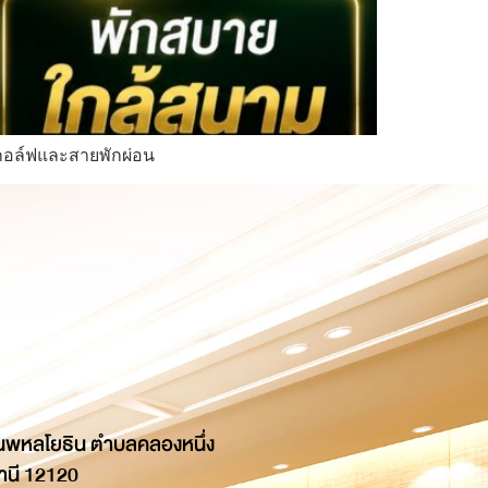
ยกอล์ฟและสายพักผ่อน
นพหลโยธิน ตำบลคลองหนึ่ง
านี 12120