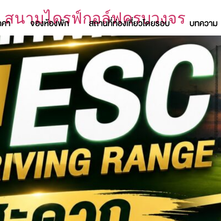
e สนามไดรฟ์กอล์ฟครบวงจร
าคา
จองห้องพัก
สถานที่ท่องเที่ยวโดยรอบ
บทความ