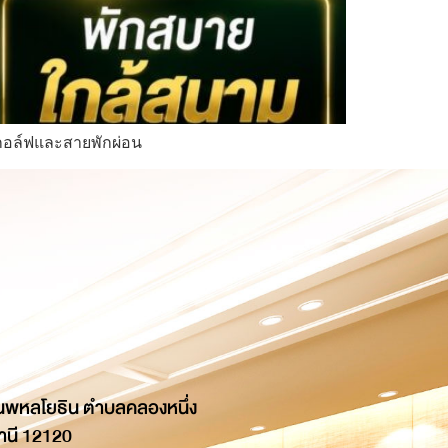
ยกอล์ฟและสายพักผ่อน
นพหลโยธิน ตำบลคลองหนึ่ง
านี 12120