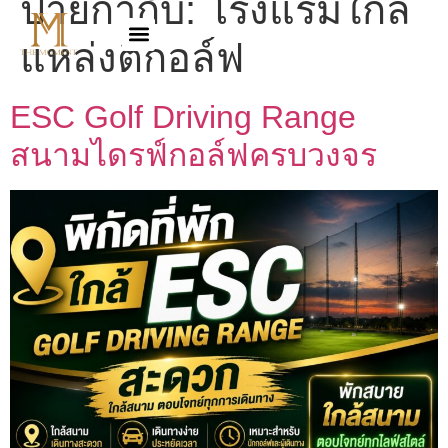
ป้ายกำกับ:
โรงแรมใกล้
แหล่งตีกอล์ฟ
ESC Golf Driving Range
สนามไดรฟ์กอล์ฟครบวงจร