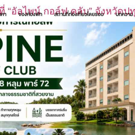
่ “อัลไพน์ กอล์ฟ คลับ” จังหวัดปท
าคา
จองห้องพัก
สถานที่ท่องเที่ยวโดยรอบ
บทความ