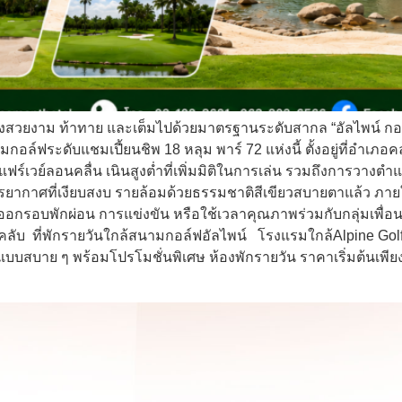
งสวยงาม ท้าทาย และเต็มไปด้วยมาตรฐานระดับสากล “อัลไพน์ กอล์ฟ 
ล์ฟระดับแชมเปี้ยนชิพ 18 หลุม พาร์ 72 แห่งนี้ ตั้งอยู่ที่อำเภ
แฟร์เวย์ลอนคลื่น เนินสูงต่ำที่เพิ่มมิติในการเล่น รวมถึงการวาง
ากาศที่เงียบสงบ รายล้อมด้วยธรรมชาติสีเขียวสบายตาแล้ว ภา
อกรอบพักผ่อน การแข่งขัน หรือใช้เวลาคุณภาพร่วมกับกลุ่มเพื่
ฟคลับ ที่พักรายวันใกล้สนามกอล์ฟอัลไพน์ โรงแรมใกล้Alpine Gol
แบบสบาย ๆ พร้อมโปรโมชั่นพิเศษ ห้องพักรายวัน ราคาเริ่มต้นเพียง