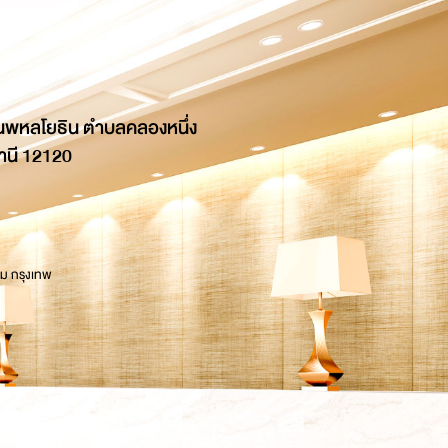
นพหลโยธิน ตำบลคลองหนึ่ง
านี 12120
 ม กรุงเทพ