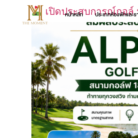
เปิดประสบการณ์กอล์ ที
หน้าหลัก
ประเภทห้องพักและร