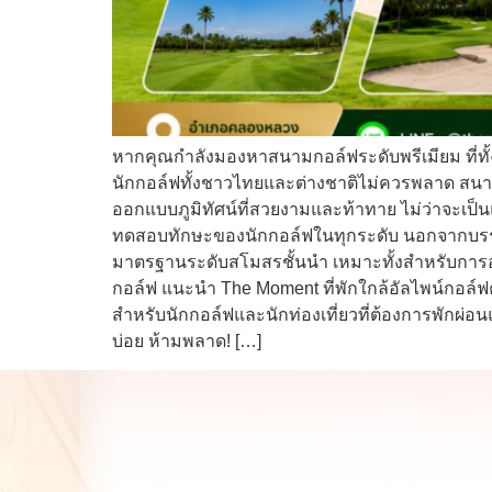
หากคุณกำลังมองหาสนามกอล์ฟระดับพรีเมียม ที่ทั้
นักกอล์ฟทั้งชาวไทยและต่างชาติไม่ควรพลาด สนามกอ
ออกแบบภูมิทัศน์ที่สวยงามและท้าทาย ไม่ว่าจะเป็น
ทดสอบทักษะของนักกอล์ฟในทุกระดับ นอกจากบรรย
มาตรฐานระดับสโมสรชั้นนำ เหมาะทั้งสำหรับการอ
กอล์ฟ แนะนำ The Moment ที่พักใกล้อัลไพน์กอล์
สำหรับนักกอล์ฟและนักท่องเที่ยวที่ต้องการพักผ่อน
บ่อย ห้ามพลาด! […]