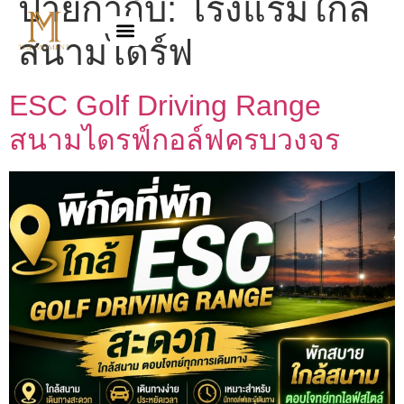
ป้ายกำกับ:
โรงแรมใกล้
สนามไดร์ฟ
ESC Golf Driving Range
สนามไดรฟ์กอล์ฟครบวงจร