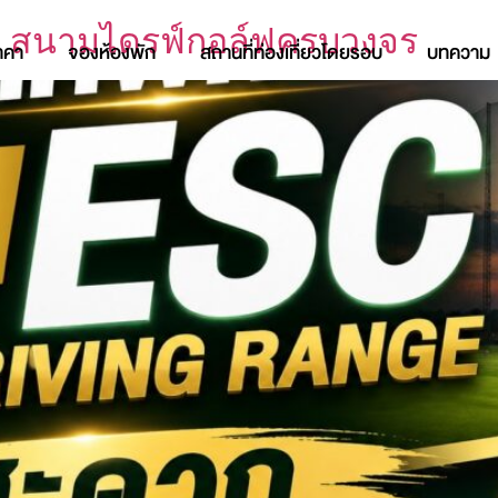
e สนามไดรฟ์กอล์ฟครบวงจร
าคา
จองห้องพัก
สถานที่ท่องเที่ยวโดยรอบ
บทความ