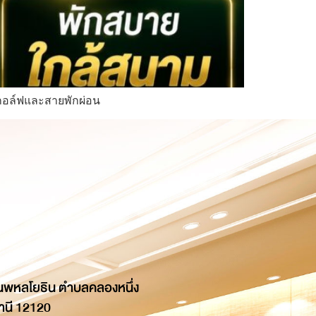
ยกอล์ฟและสายพักผ่อน
นพหลโยธิน ตำบลคลองหนึ่ง
านี 12120