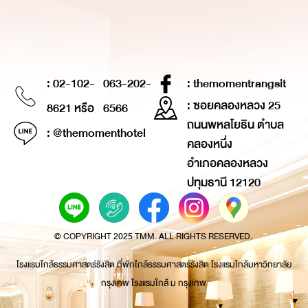
: 02-102-
063-202-
: themomentrangsit
: ซอยคลองหลวง 25
8621 หรือ
6566
ถนนพหลโยธิน ตำบล
: @themomenthotel
คลองหนึ่ง
อำเภอคลองหลวง
ปทุมธานี 12120
© COPYRIGHT 2025 TMM. ALL RIGHTS RESERVED.
โรงแรมใกล้ธรรมศาสตร์รังสิต ที่พักใกล้ธรรมศาสตร์รังสิต โรงแรมใกล้มหาวิทยาลัย
กรุงเทพ โรงแรมใกล้ ม กรุงเทพ