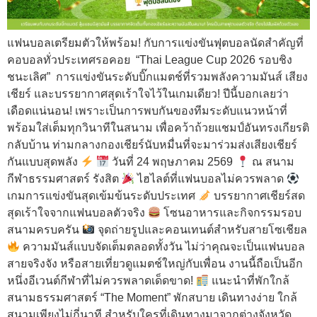
แฟนบอลเตรียมตัวให้พร้อม! กับการแข่งขันฟุตบอลนัดสำคัญที่
คอบอลทั่วประเทศรอคอย “Thai League Cup 2026 รอบชิง
ชนะเลิศ” การแข่งขันระดับบิ๊กแมตช์ที่รวมพลังความมันส์ เสียง
เชียร์ และบรรยากาศสุดเร้าใจไว้ในเกมเดียว! ปีนี้บอกเลยว่า
เดือดแน่นอน! เพราะเป็นการพบกันของทีมระดับแนวหน้าที่
พร้อมใส่เต็มทุกวินาทีในสนาม เพื่อคว้าถ้วยแชมป์อันทรงเกียรติ
กลับบ้าน ท่ามกลางกองเชียร์นับหมื่นที่จะมาร่วมส่งเสียงเชียร์
กันแบบสุดพลัง
วันที่ 24 พฤษภาคม 2569
ณ สนาม
กีฬาธรรมศาสตร์ รังสิต
ไฮไลต์ที่แฟนบอลไม่ควรพลาด
เกมการแข่งขันสุดเข้มข้นระดับประเทศ
บรรยากาศเชียร์สด
สุดเร้าใจจากแฟนบอลตัวจริง
โซนอาหารและกิจกรรมรอบ
สนามครบครัน
จุดถ่ายรูปและคอนเทนต์สำหรับสายโซเชียล
ความมันส์แบบจัดเต็มตลอดทั้งวัน ไม่ว่าคุณจะเป็นแฟนบอล
สายจริงจัง หรือสายเที่ยวดูแมตช์ใหญ่กับเพื่อน งานนี้ถือเป็นอีก
หนึ่งอีเวนต์กีฬาที่ไม่ควรพลาดเด็ดขาด!
แนะนำที่พักใกล้
สนามธรรมศาสตร์ “The Moment” พักสบาย เดินทางง่าย ใกล้
สนามเพียงไม่กี่นาที สำหรับใครที่เดินทางมาจากต่างจังหวัด