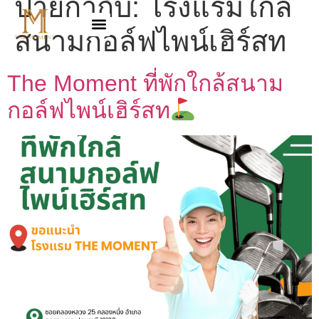
ป้ายกำกับ:
โรงแรมใกล้
สนามกอล์ฟไพน์เฮิร์สท
The Moment ที่พักใกล้สนาม
กอล์ฟไพน์เฮิร์สท