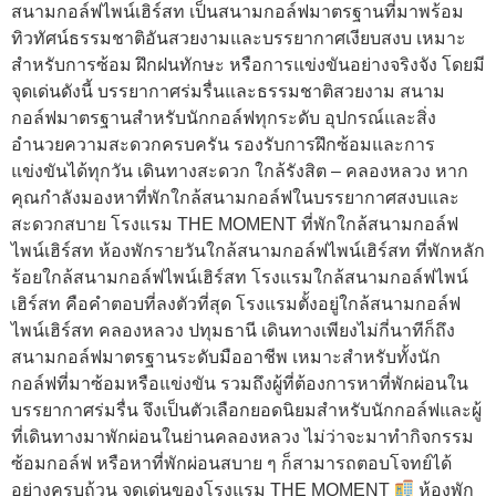
สนามกอล์ฟไพน์เฮิร์สท เป็นสนามกอล์ฟมาตรฐานที่มาพร้อม
ทิวทัศน์ธรรมชาติอันสวยงามและบรรยากาศเงียบสงบ เหมาะ
สำหรับการซ้อม ฝึกฝนทักษะ หรือการแข่งขันอย่างจริงจัง โดยมี
จุดเด่นดังนี้ บรรยากาศร่มรื่นและธรรมชาติสวยงาม สนาม
กอล์ฟมาตรฐานสำหรับนักกอล์ฟทุกระดับ อุปกรณ์และสิ่ง
อำนวยความสะดวกครบครัน รองรับการฝึกซ้อมและการ
แข่งขันได้ทุกวัน เดินทางสะดวก ใกล้รังสิต – คลองหลวง หาก
คุณกำลังมองหาที่พักใกล้สนามกอล์ฟในบรรยากาศสงบและ
สะดวกสบาย โรงแรม THE MOMENT ที่พักใกล้สนามกอล์ฟ
ไพน์เฮิร์สท ห้องพักรายวันใกล้สนามกอล์ฟไพน์เฮิร์สท ที่พักหลัก
ร้อยใกล้สนามกอล์ฟไพน์เฮิร์สท โรงแรมใกล้สนามกอล์ฟไพน์
เฮิร์สท คือคำตอบที่ลงตัวที่สุด โรงแรมตั้งอยู่ใกล้สนามกอล์ฟ
ไพน์เฮิร์สท คลองหลวง ปทุมธานี เดินทางเพียงไม่กี่นาทีก็ถึง
สนามกอล์ฟมาตรฐานระดับมืออาชีพ เหมาะสำหรับทั้งนัก
กอล์ฟที่มาซ้อมหรือแข่งขัน รวมถึงผู้ที่ต้องการหาที่พักผ่อนใน
บรรยากาศร่มรื่น จึงเป็นตัวเลือกยอดนิยมสำหรับนักกอล์ฟและผู้
ที่เดินทางมาพักผ่อนในย่านคลองหลวง ไม่ว่าจะมาทำกิจกรรม
ซ้อมกอล์ฟ หรือหาที่พักผ่อนสบาย ๆ ก็สามารถตอบโจทย์ได้
อย่างครบถ้วน จุดเด่นของโรงแรม THE MOMENT
ห้องพัก