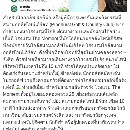
สำหรับนักกอล์ฟ นักกีฬา หรือผู้ที่มีการแข่งขันและกิจกรรมที่
สนามกอล์ฟไพน์เฮิร์สท (Pinehurst Golf & Country Club) หาก
กำลังมองหาโรงแรมที่ใกล้ เดินทางง่าย และพักผ่อนได้อย่าง
เต็มที่ โรงแรม The Moment ที่พักใกล้สนามกอล์ฟไพน์เฮิร์สท
ห้องพักรายวันใกล้สนามกอล์ฟไพน์เฮิร์สท โรงแรมใกล้สนาม
กอล์ฟไพน์เฮิร์สท คือที่พักที่ตอบโจทย์ที่สุดในย่านคลองหลวง –
รังสิต ด้วยทำเลที่สามารถเดินทางจากโรงแรมไปยัง สนามไพน์
เฮิร์สทได้ในเวลาไม่ถึง 10 นาที ช่วยให้คุณประหยัดเวลา ไม่
ต้องเร่งรีบ เหมาะสำหรับทั้งผู้เข้าแข่งขัน นักกอล์ฟสมัครเล่น
โปรกอล์ฟ รวมถึงครอบครัวที่ต้องการพักใกล้สนามกอล์ฟชื่อดัง
แห่งนี้
ทำเลดีเยี่ยม สำหรับสายกอล์ฟตัวจริง โรงแรม The
Moment ตั้งอยู่ในซอยคลองหลวง 25 เชื่อมต่อถนนเส้นหลัก
สะดวก สามารถเดินทางไปยัง สนามกอล์ฟไพน์เฮิร์สท เพียง 10
นาที ใกล้แหล่งอาหาร ร้านค้า และคาเฟ่รอบมหาวิทยาลัย ใกล้
มหาวิทยาลัยธรรมศาสตร์รังสิต และ มหาวิทยาลัยกรุงเทพ
(เหมาะสำหรับผู้ติดตามนักกีฬา หรือผู้ปกครองที่มาพักระหว่าง
แข่งขัน) จุดเด่นของทำเลทำให้ […]