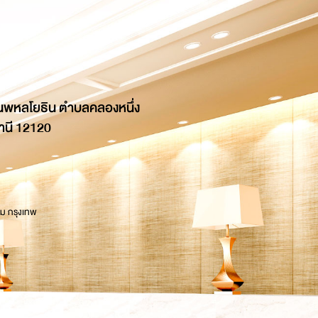
นพหลโยธิน ตำบลคลองหนึ่ง
านี 12120
 ม กรุงเทพ