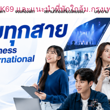
K69 และแนะนำที่พักใกล้ม.กรุงเท
าคา
จองห้องพัก
สถานที่ท่องเที่ยวโดยรอบ
บทความ