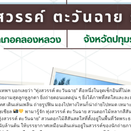
 บอกเลยว่า “ทุ่งสวรรค์ ตะวันฉาย” คือหนึ่งในจุดเช็กอินที่ไม่ควรพ
วยงามสุดลูกหูลูกตา ยิ่งถ่ายตอนแดดอุ่น ๆ ยิ่งได้ภาพที่สดใสแ
เทศ เดินเล่นเพลิน ถ่ายรูปฟิน มองไปทางไหนก็น่าถ่ายไปหมด เหมาะทั้
ซเชียล
พามารู้จัก ทุ่งสวรรค์ ตะวันฉาย สวนดอกไม้หลากสีสัน
ุ่งสวรรค์ ตะวันฉาย” สวนดอกไม้สีสันสดใสที่ตั้งอยู่ในพื้นที่วัดพร
บล้านต้น ให้บรรยากาศเหมือนเดินเล่นอยู่ในสวรรค์ของนักถ่ายภาพเ