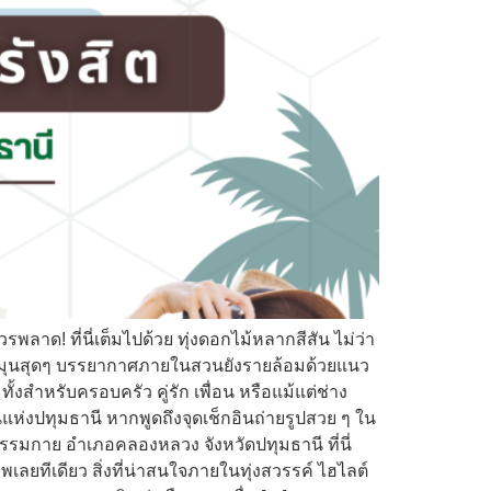
ลาด! ที่นี่เต็มไปด้วย ทุ่งดอกไม้หลากสีสัน ไม่ว่า
ละละมุนสุดๆ บรรยากาศภายในสวนยังรายล้อมด้วยแนว
งสำหรับครอบครัว คู่รัก เพื่อน หรือแม้แต่ช่าง
แห่งปทุมธานี หากพูดถึงจุดเช็กอินถ่ายรูปสวย ๆ ใน
ะธรรมกาย อำเภอคลองหลวง จังหวัดปทุมธานี ที่นี่
ลยทีเดียว สิ่งที่น่าสนใจภายในทุ่งสวรรค์ ไฮไลต์