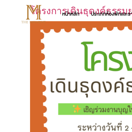
โครงการเดินธุดงค์ธรรม
หน้าหลัก
ประเภทห้องพักและร