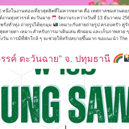
หนึ่งในงานท่องเที่ยวสุดฮิตที่ไม่ควรพลาด คือ เทศกาลชมสวนดอกไ
์งานทุ่งสวรรค์ ตะวันฉาย
จัดงานระหว่างวันที่ 13 ธันวาคม 
่งทั่วทุ่ง ถ่ายรูปได้ทุกมุม
เหมาะกับสายถ่ายรูป ครอบครัว คู่
างสุดสายตา เหมาะสำหรับการมาเดินเล่น พักผ่อน และเก็บภาพสวย
วัน การมีที่พักใกล้ ๆ จะช่วยให้ทริปสบายขึ้นมาก ขอแนะนำ Th
สวรรค์ ตะวันฉาย” จ. ปทุมธานี