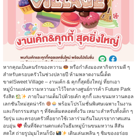
หากคุณเป็นคนรักของหวาน
หรือกำลังมองหากิจกรรมดี ๆ
สำหรับครอบครัวในช่วงปลายปี ห้ามพลาดงานนี้เด็ด
ขาด!Sweet Village – งานเค้ก & คุกกี้สุดยิ่งใหญ่ ที่ยกเอา
หมู่บ้านแห่งความหวานมาไว้ใจกลางศูนย์การค้า Future Park
รังสิต
ภายในงานเต็มไปด้วยเค้ก คุกกี้ และขนมหวานคอล
เลกชันใหม่สุดน่ารัก
พร้อมโปรโมชั่นพิเศษเฉพาะในงาน
และกิจกรรมสนุก ๆ ที่จัดเต็มตลอดทั้งวัน เหมาะสำหรับทั้งเด็ก ๆ
วัยรุ่น และครอบครัวที่อยากใช้เวลาร่วมกันในบรรยากาศแสน
อบอุ่น
พื้นที่จัดงานตกแต่งในธีมหมู่บ้านขนมหวาน สีสัน
สดใส ถ่ายรูปมุมไหนก็ปัง
เดินเล่นเพลิน ๆ ชิมของอร่อย