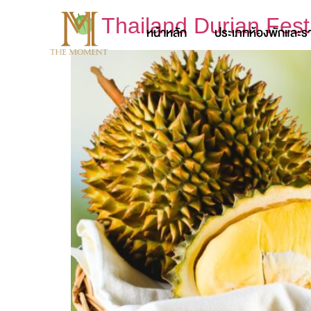
Thailand Durian Fest
หน้าหลัก
ประเภทห้องพักและร