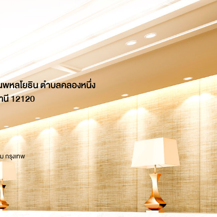
นพหลโยธิน ตำบลคลองหนึ่ง
านี 12120
 ม กรุงเทพ