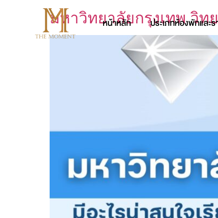
มหาวิทยาลัยกรุงเทพ วิท
หน้าหลัก
ประเภทห้องพักและร