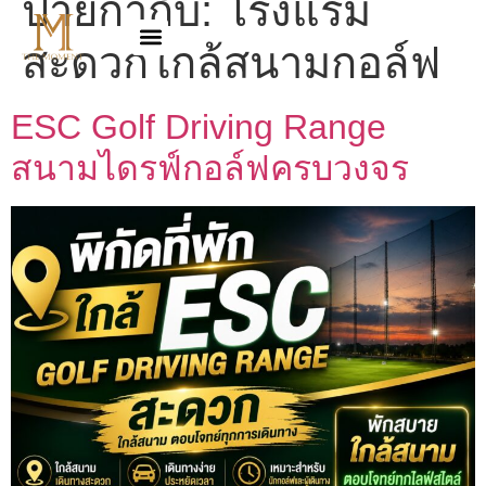
ป้ายกำกับ:
โรงแรม
สะดวกใกล้สนามกอล์ฟ
ESC Golf Driving Range
สนามไดรฟ์กอล์ฟครบวงจร