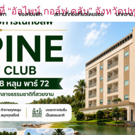
่ “อัลไพน์ กอล์ฟ คลับ” จังหวัดปท
าคา
จองห้องพัก
สถานที่ท่องเที่ยวโดยรอบ
บทความ