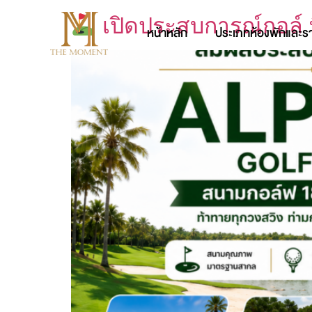
เปิดประสบการณ์กอล์ ที
หน้าหลัก
ประเภทห้องพักและร