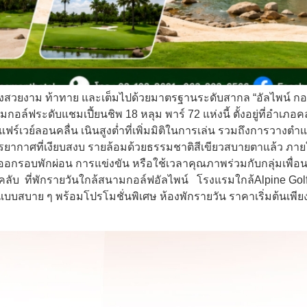
งสวยงาม ท้าทาย และเต็มไปด้วยมาตรฐานระดับสากล “อัลไพน์ กอล์ฟ 
ล์ฟระดับแชมเปี้ยนชิพ 18 หลุม พาร์ 72 แห่งนี้ ตั้งอยู่ที่อำเภ
แฟร์เวย์ลอนคลื่น เนินสูงต่ำที่เพิ่มมิติในการเล่น รวมถึงการวาง
ากาศที่เงียบสงบ รายล้อมด้วยธรรมชาติสีเขียวสบายตาแล้ว ภา
อกรอบพักผ่อน การแข่งขัน หรือใช้เวลาคุณภาพร่วมกับกลุ่มเพื่
ฟคลับ ที่พักรายวันใกล้สนามกอล์ฟอัลไพน์ โรงแรมใกล้Alpine Gol
แบบสบาย ๆ พร้อมโปรโมชั่นพิเศษ ห้องพักรายวัน ราคาเริ่มต้นเพียง