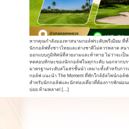
หากคุณกำลังมองหาสนามกอล์ฟระดับพรีเมียม ที่ทั้
นักกอล์ฟทั้งชาวไทยและต่างชาติไม่ควรพลาด สนามกอ
ออกแบบภูมิทัศน์ที่สวยงามและท้าทาย ไม่ว่าจะเป็น
ทดสอบทักษะของนักกอล์ฟในทุกระดับ นอกจากบรรย
มาตรฐานระดับสโมสรชั้นนำ เหมาะทั้งสำหรับการอ
กอล์ฟ แนะนำ The Moment ที่พักใกล้อัลไพน์กอล์
สำหรับนักกอล์ฟและนักท่องเที่ยวที่ต้องการพักผ่อน
บ่อย ห้ามพลาด! […]