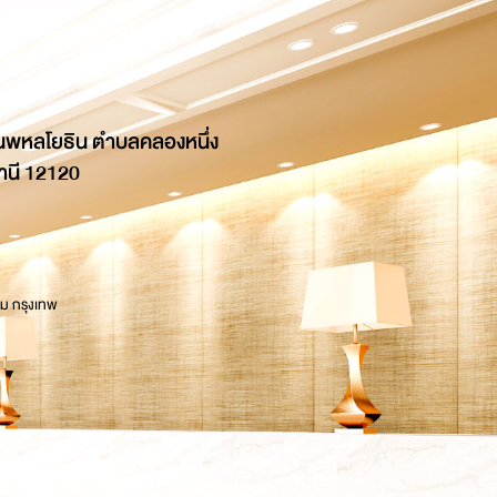
นพหลโยธิน ตำบลคลองหนึ่ง
านี 12120
 ม กรุงเทพ