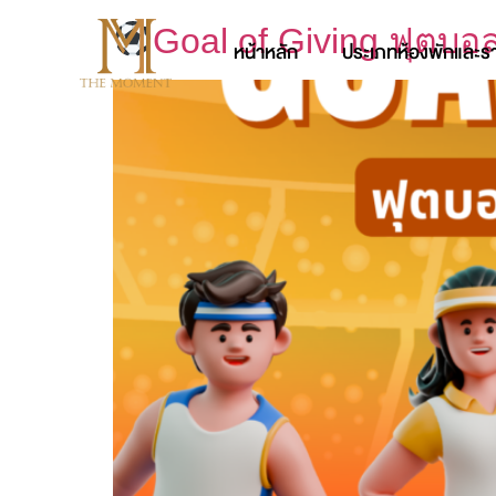
Goal of Giving ฟุตบ
หน้าหลัก
ประเภทห้องพักและร