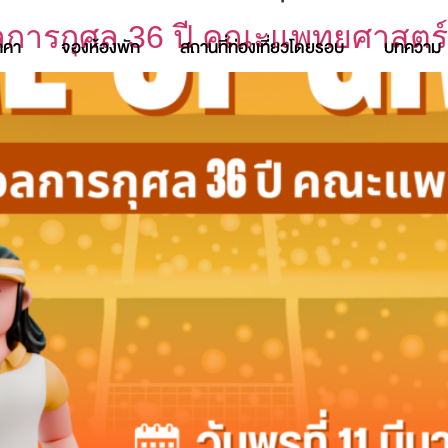
อลการกุศล 36 ปี คณะแพทยศาสตร
าคา
จองห้องพัก
สถานที่ท่องเที่ยวโดยรอบ
บทความ