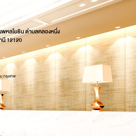
นพหลโยธิน ตำบลคลองหนึ่ง
านี 12120
 ม กรุงเทพ