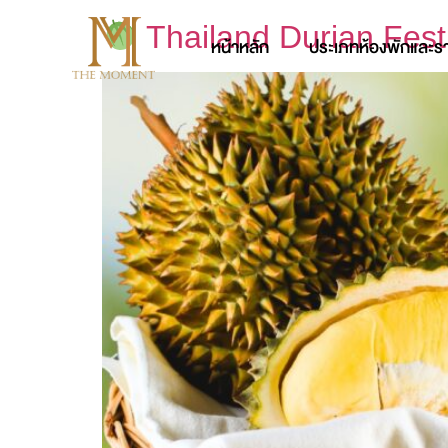
Thailand Durian Fest
หน้าหลัก
ประเภทห้องพักและร