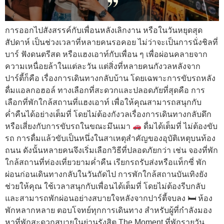
การออกไปสังสรรค์กับเพื่อนหลังเลิกงาน หรือในวันหยุดสุด
สัปดาห์ เป็นช่วงเวลาที่หลายคนรอคอย ไม่ว่าจะเป็นการนั่งชิลที่
บาร์ ฟังดนตรีสด หรือแฮงเอาท์กับเพื่อน ๆ เพื่อผ่อนคลายจาก
ความเหนื่อยล้าในแต่ละวัน แต่สิ่งที่หลายคนกังวลหลังจาก
ปาร์ตี้ก็คือ เรื่องการเดินทางกลับบ้าน โดยเฉพาะการขับรถหลัง
ดื่มแอลกอฮอล์ ทางเลือกที่สะดวกและปลอดภัยที่สุดคือ การ
เลือกที่พักใกล้สถานที่แฮงเอาท์ เพื่อให้คุณสามารถสนุกกับ
ค่ำคืนได้อย่างเต็มที่ โดยไม่ต้องกังวลเรื่องการเดินทางกลับดึก
หรือเสี่ยงกับการขับรถในขณะมึนเมา
ดื่มได้เต็มที่ ไม่ต้องขับ
รถ การดื่มแล้วขับเป็นหนึ่งในสาเหตุสำคัญของอุบัติเหตุบนท้อง
ถนน ดังนั้นหลายคนจึงเริ่มเลือกวิธีที่ปลอดภัยกว่า เช่น จองที่พัก
ใกล้สถานที่ท่องเที่ยวยามค่ำคืน เรียกรถรับส่งหรือแท็กซี่ พัก
ผ่อนก่อนเดินทางกลับในวันถัดไป การพักใกล้สถานบันเทิงยัง
ช่วยให้คุณ ใช้เวลาสนุกกับเพื่อนได้เต็มที่ โดยไม่ต้องรีบกลับ
และสามารถพักผ่อนอย่างสบายใจหลังจากปาร์ตี้จบลง 🛏 ห้อง
พักหลากหลาย ตอบโจทย์ทุกการเดินทาง สำหรับผู้ที่กำลังมอง
หาที่พักสะดวกสบายในย่านรังสิต The Moment ที่พักรายวัน