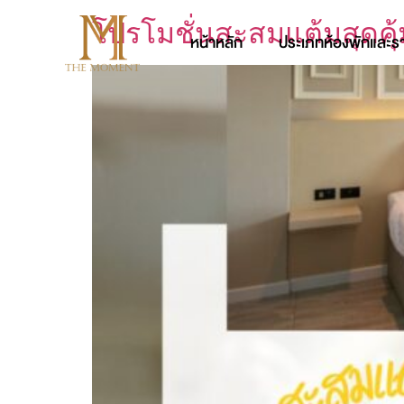
โปรโมชั่นสะสมแต้มสุดคุ้
หน้าหลัก
ประเภทห้องพักและร