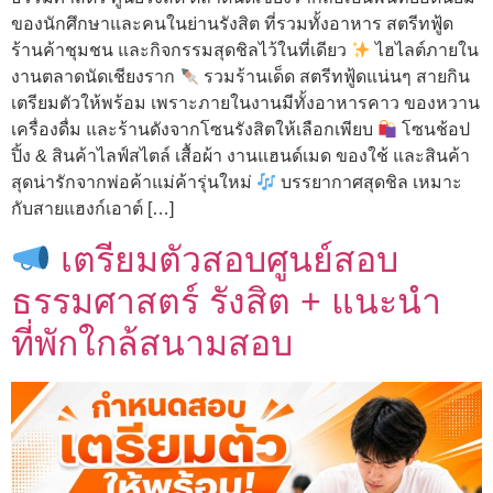
ของนักศึกษาและคนในย่านรังสิต ที่รวมทั้งอาหาร สตรีทฟู้ด
ร้านค้าชุมชน และกิจกรรมสุดชิลไว้ในที่เดียว
ไฮไลต์ภายใน
งานตลาดนัดเชียงราก
รวมร้านเด็ด สตรีทฟู้ดแน่นๆ สายกิน
เตรียมตัวให้พร้อม เพราะภายในงานมีทั้งอาหารคาว ของหวาน
เครื่องดื่ม และร้านดังจากโซนรังสิตให้เลือกเพียบ
โซนช้อป
ปิ้ง & สินค้าไลฟ์สไตล์ เสื้อผ้า งานแฮนด์เมด ของใช้ และสินค้า
สุดน่ารักจากพ่อค้าแม่ค้ารุ่นใหม่
บรรยากาศสุดชิล เหมาะ
กับสายแฮงก์เอาต์ […]
เตรียมตัวสอบศูนย์สอบ
ธรรมศาสตร์ รังสิต + แนะนำ
ที่พักใกล้สนามสอบ