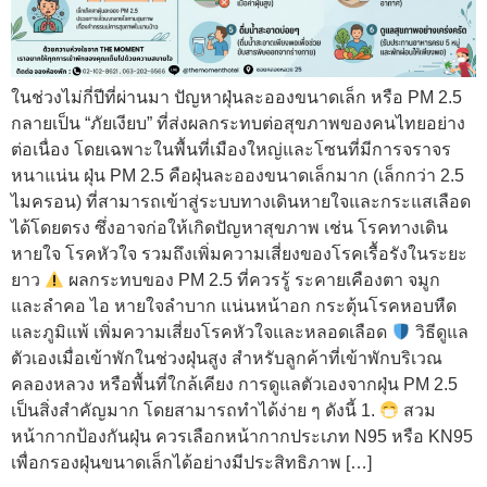
ในช่วงไม่กี่ปีที่ผ่านมา ปัญหาฝุ่นละอองขนาดเล็ก หรือ PM 2.5
กลายเป็น “ภัยเงียบ” ที่ส่งผลกระทบต่อสุขภาพของคนไทยอย่าง
ต่อเนื่อง โดยเฉพาะในพื้นที่เมืองใหญ่และโซนที่มีการจราจร
หนาแน่น ฝุ่น PM 2.5 คือฝุ่นละอองขนาดเล็กมาก (เล็กกว่า 2.5
ไมครอน) ที่สามารถเข้าสู่ระบบทางเดินหายใจและกระแสเลือด
ได้โดยตรง ซึ่งอาจก่อให้เกิดปัญหาสุขภาพ เช่น โรคทางเดิน
หายใจ โรคหัวใจ รวมถึงเพิ่มความเสี่ยงของโรคเรื้อรังในระยะ
ยาว
ผลกระทบของ PM 2.5 ที่ควรรู้ ระคายเคืองตา จมูก
และลำคอ ไอ หายใจลำบาก แน่นหน้าอก กระตุ้นโรคหอบหืด
และภูมิแพ้ เพิ่มความเสี่ยงโรคหัวใจและหลอดเลือด
วิธีดูแล
ตัวเองเมื่อเข้าพักในช่วงฝุ่นสูง สำหรับลูกค้าที่เข้าพักบริเวณ
คลองหลวง หรือพื้นที่ใกล้เคียง การดูแลตัวเองจากฝุ่น PM 2.5
เป็นสิ่งสำคัญมาก โดยสามารถทำได้ง่าย ๆ ดังนี้ 1.
สวม
หน้ากากป้องกันฝุ่น ควรเลือกหน้ากากประเภท N95 หรือ KN95
เพื่อกรองฝุ่นขนาดเล็กได้อย่างมีประสิทธิภาพ […]