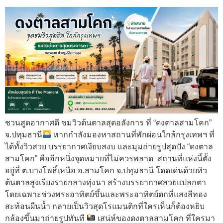
ชวนสูดอากาศดี ชมวิวต้นตาลสุดอลังการ ที่ “ดงตาลสามโคก”
จ.ปทุมธานี
หากกำลังมองหาสถานที่พักผ่อนใกล้กรุงเทพฯ ที่
ได้ทั้งวิวสวย บรรยากาศเงียบสงบ และมุมถ่ายรูปสุดปัง “ดงตาล
สามโคก” คืออีกหนึ่งจุดหมายที่ไม่ควรพลาด สถานที่แห่งนี้ตั้ง
อยู่ที่ ต.บางโพธิ์เหนือ อ.สามโคก จ.ปทุมธานี โดดเด่นด้วยทิว
ต้นตาลสูงเรียงรายกลางทุ่งนา สร้างบรรยากาศสวยแปลกตา
โดยเฉพาะช่วงพระอาทิตย์ขึ้นและพระอาทิตย์ตกที่แสงสีทอง
สะท้อนผืนน้ำ กลายเป็นวิวสุดโรแมนติกที่ใครเห็นก็ต้องหยิบ
กล้องขึ้นมาถ่ายรูปทันที
เสน่ห์ของดงตาลสามโคก ที่ใครมา