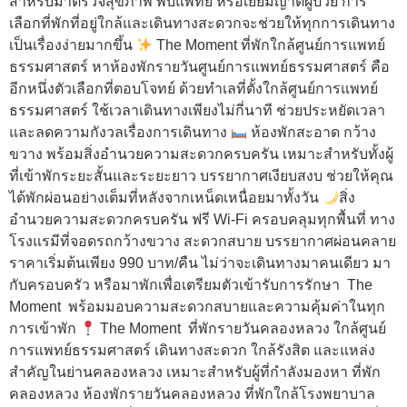
สำหรับมาตรวจสุขภาพ พบแพทย์ หรือเยี่ยมญาติผู้ป่วย การ
เลือกที่พักที่อยู่ใกล้และเดินทางสะดวกจะช่วยให้ทุกการเดินทาง
เป็นเรื่องง่ายมากขึ้น
The Moment ที่พักใกล้ศูนย์การแพทย์
ธรรมศาสตร์ หาห้องพักรายวันศูนย์การแพทย์ธรรมศาสตร์ คือ
อีกหนึ่งตัวเลือกที่ตอบโจทย์ ด้วยทำเลที่ตั้งใกล้ศูนย์การแพทย์
ธรรมศาสตร์ ใช้เวลาเดินทางเพียงไม่กี่นาที ช่วยประหยัดเวลา
และลดความกังวลเรื่องการเดินทาง
ห้องพักสะอาด กว้าง
ขวาง พร้อมสิ่งอำนวยความสะดวกครบครัน เหมาะสำหรับทั้งผู้
ที่เข้าพักระยะสั้นและระยะยาว บรรยากาศเงียบสงบ ช่วยให้คุณ
ได้พักผ่อนอย่างเต็มที่หลังจากเหน็ดเหนื่อยมาทั้งวัน
สิ่ง
อำนวยความสะดวกครบครัน ฟรี Wi-Fi ครอบคลุมทุกพื้นที่ ทาง
โรงแรมีที่จอดรถกว้างขวาง สะดวกสบาย บรรยากาศผ่อนคลาย
ราคาเริ่มต้นเพียง 990 บาท/คืน ไม่ว่าจะเดินทางมาคนเดียว มา
กับครอบครัว หรือมาพักเพื่อเตรียมตัวเข้ารับการรักษา The
Moment พร้อมมอบความสะดวกสบายและความคุ้มค่าในทุก
การเข้าพัก
The Moment ที่พักรายวันคลองหลวง ใกล้ศูนย์
การแพทย์ธรรมศาสตร์ เดินทางสะดวก ใกล้รังสิต และแหล่ง
สำคัญในย่านคลองหลวง เหมาะสำหรับผู้ที่กำลังมองหา ที่พัก
คลองหลวง ห้องพักรายวันคลองหลวง ที่พักใกล้โรงพยาบาล