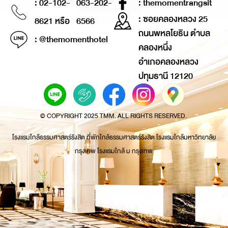
: 02-102-
063-202-
: themomentrangsit
: ซอยคลองหลวง 25
8621 หรือ
6566
ถนนพหลโยธิน ตำบล
: @themomenthotel
คลองหนึ่ง
อำเภอคลองหลวง
ปทุมธานี 12120
© COPYRIGHT 2025 TMM. ALL RIGHTS RESERVED.
โรงแรมใกล้ธรรมศาสตร์รังสิต ที่พักใกล้ธรรมศาสตร์รังสิต โรงแรมใกล้มหาวิทยาลัย
กรุงเทพ โรงแรมใกล้ ม กรุงเทพ