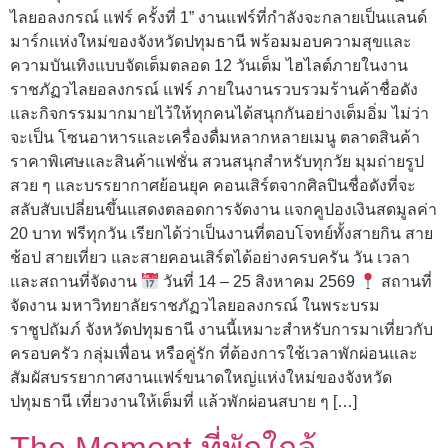
ไลยอลงกรณ์ แฟร์ ครั้งที่ 1” งานแฟร์ที่กำลังจะกลายเป็นแลนด์
มาร์กแห่งใหม่ของจังหวัดปทุมธานี พร้อมมอบความสุขและ
ความบันเทิงแบบจัดเต็มตลอด 12 วันเต็ม ไฮไลต์ภายในงาน
ราชภัฏวไลยอลงกรณ์ แฟร์ ภายในงานรวบรวมร้านค้าชื่อดัง
และกิจกรรมมากมายไว้ให้ทุกคนได้สนุกกันอย่างเต็มอิ่ม ไม่ว่า
จะเป็น โซนอาหารและเครื่องดื่มหลากหลายเมนู ตลาดสินค้า
ราคาพิเศษและสินค้าแฟชั่น สวนสนุกสำหรับทุกวัย มุมถ่ายรูป
สวย ๆ และบรรยากาศย้อนยุค คอนเสิร์ตจากศิลปินชื่อดังที่จะ
สลับสับเปลี่ยนขึ้นแสดงตลอดการจัดงาน แจกคูปองเงินสดมูลค่า
20 บาท ฟรีทุกวัน เรียกได้ว่าเป็นงานที่ตอบโจทย์ทั้งสายกิน สาย
ช้อป สายเที่ยว และสายคอนเสิร์ตได้อย่างครบครัน วัน เวลา
และสถานที่จัดงาน
วันที่ 14 – 25 สิงหาคม 2569
สถานที่
จัดงาน มหาวิทยาลัยราชภัฏวไลยอลงกรณ์ ในพระบรม
ราชูปถัมภ์ จังหวัดปทุมธานี งานนี้เหมาะสำหรับการมาเที่ยวกับ
ครอบครัว กลุ่มเพื่อน หรือคู่รัก ที่ต้องการใช้เวลาพักผ่อนและ
สัมผัสบรรยากาศงานแฟร์ขนาดใหญ่แห่งใหม่ของจังหวัด
ปทุมธานี เที่ยวงานให้เต็มที่ แล้วพักผ่อนสบาย ๆ […]
The Moment ที่พักใกล้