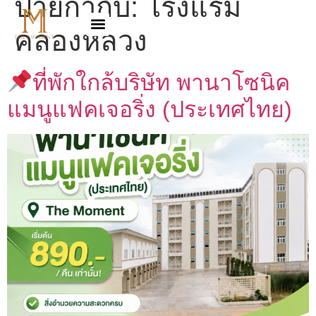
ป้ายกำกับ:
โรงแรม
คลองหลวง
ที่พักใกล้บริษัท พานาโซนิค
แมนูแฟคเจอริ่ง (ประเทศไทย)