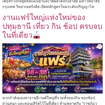
เพื่อสร้างกลยุทธ์ที่แม่นยำและวัดผลได้จริงล่าสุด มหาวิทยาลัย
กรุงเทพ วิทยาเขตรังสิต เปิดหลักสูตรใหม่ระดับปริญญาโท
งานแฟร์ใหญ่แห่งใหม่ของ
ปทุมธานี เที่ยว กิน ช้อป ครบจบ
ในที่เดียว
หากกำลังมองหางานอีเวนต์ใหญ่ที่รวมทั้งของกิน ของช้อป
สวนสนุก และคอนเสิร์ตไว้ในที่เดียว ห้ามพลาดกับ “ราชภัฏว