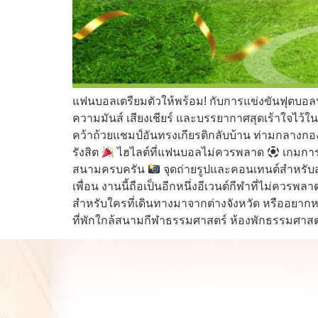
แฟนบอลเตรียมตัวให้พร้อม! กับการแข่งขันฟุตบอล
ความมันส์ เสียงเชียร์ และบรรยากาศสุดเร้าใจไว้ใน
คว้าถ้วยแชมป์อันทรงเกียรติกลับบ้าน ท่ามกลางกองเช
รังสิต
ไฮไลต์ที่แฟนบอลไม่ควรพลาด
เกมการ
สนามครบครัน
จุดถ่ายรูปและคอนเทนต์สำหรั
เพื่อน งานนี้ถือเป็นอีกหนึ่งอีเวนต์กีฬาที่ไม่ควรพล
สำหรับใครที่เดินทางมาจากต่างจังหวัด หรืออยาก
ที่พักใกล้สนามกีฬาธรรมศาสตร์ ห้องพักธรรมศาสตร