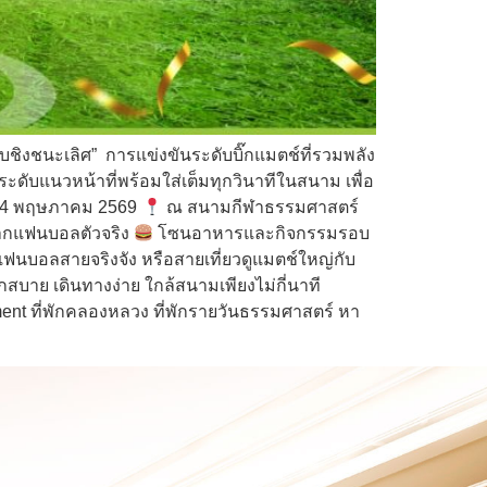
ิงชนะเลิศ” การแข่งขันระดับบิ๊กแมตช์ที่รวมพลัง
ะดับแนวหน้าที่พร้อมใส่เต็มทุกวินาทีในสนาม เพื่อ
่ 24 พฤษภาคม 2569
ณ สนามกีฬาธรรมศาสตร์
จากแฟนบอลตัวจริง
โซนอาหารและกิจกรรมรอบ
แฟนบอลสายจริงจัง หรือสายเที่ยวดูแมตช์ใหญ่กับ
บาย เดินทางง่าย ใกล้สนามเพียงไม่กี่นาที
nt ที่พักคลองหลวง ที่พักรายวันธรรมศาสตร์ หา