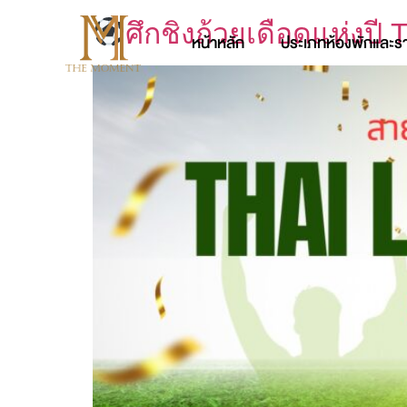
ศึกชิงถ้วยเดือดแห่งป
หน้าหลัก
ประเภทห้องพักและร