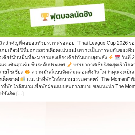
นัดสำคัญที่คอบอลทั่วประเทศรอคอย “Thai League Cup 2026 รอบช
เกมเดียว! ปีนี้บอกเลยว่าเดือดแน่นอน! เพราะเป็นการพบกันของทีมร
ียร์นับหมื่นที่จะมาร่วมส่งเสียงเชียร์กันแบบสุดพลัง
วันที
แข่งขันสุดเข้มข้นระดับประเทศ
บรรยากาศเชียร์สดสุดเร้าใจ
บสายโซเชียล
ความมันส์แบบจัดเต็มตลอดทั้งวัน ไม่ว่าคุณจะเป็น
าดเด็ดขาด!
แนะนำที่พักใกล้สนามธรรมศาสตร์ “The Moment” พักส
หาที่พักใกล้สนามเพื่อพักผ่อนแบบสะดวกสบาย ขอแนะนำ The Mome
์รังสิต […]