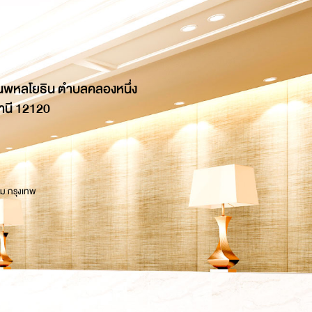
นพหลโยธิน ตำบลคลองหนึ่ง
านี 12120
 ม กรุงเทพ