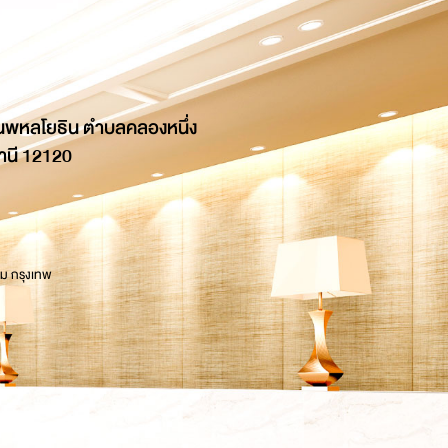
นพหลโยธิน ตำบลคลองหนึ่ง
านี 12120
 ม กรุงเทพ