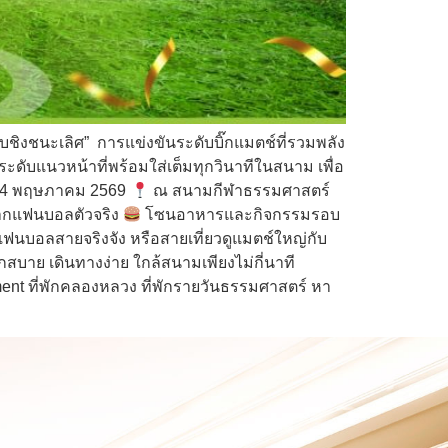
ิงชนะเลิศ” การแข่งขันระดับบิ๊กแมตช์ที่รวมพลัง
ะดับแนวหน้าที่พร้อมใส่เต็มทุกวินาทีในสนาม เพื่อ
่ 24 พฤษภาคม 2569
ณ สนามกีฬาธรรมศาสตร์
จากแฟนบอลตัวจริง
โซนอาหารและกิจกรรมรอบ
แฟนบอลสายจริงจัง หรือสายเที่ยวดูแมตช์ใหญ่กับ
บาย เดินทางง่าย ใกล้สนามเพียงไม่กี่นาที
nt ที่พักคลองหลวง ที่พักรายวันธรรมศาสตร์ หา