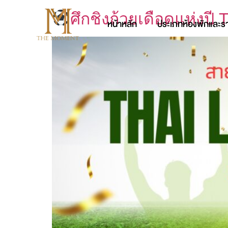
ศึกชิงถ้วยเดือดแห่งป
หน้าหลัก
ประเภทห้องพักและร