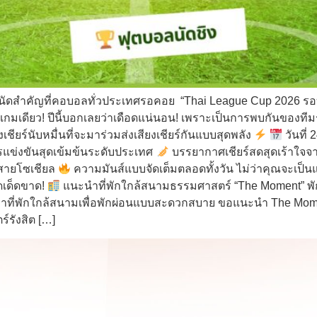
นัดสำคัญที่คอบอลทั่วประเทศรอคอย “Thai League Cup 2026 รอบช
เกมเดียว! ปีนี้บอกเลยว่าเดือดแน่นอน! เพราะเป็นการพบกันของทีมร
ียร์นับหมื่นที่จะมาร่วมส่งเสียงเชียร์กันแบบสุดพลัง
วันที
แข่งขันสุดเข้มข้นระดับประเทศ
บรรยากาศเชียร์สดสุดเร้าใจ
บสายโซเชียล
ความมันส์แบบจัดเต็มตลอดทั้งวัน ไม่ว่าคุณจะเป็น
าดเด็ดขาด!
แนะนำที่พักใกล้สนามธรรมศาสตร์ “The Moment” พักส
หาที่พักใกล้สนามเพื่อพักผ่อนแบบสะดวกสบาย ขอแนะนำ The Mome
์รังสิต […]