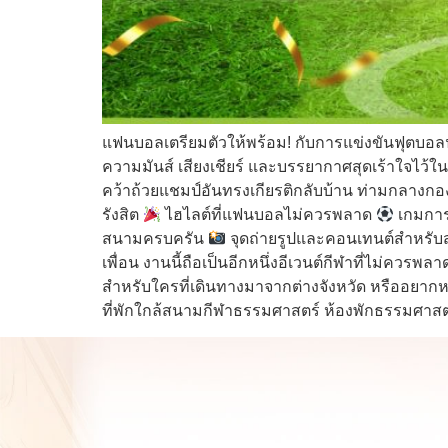
แฟนบอลเตรียมตัวให้พร้อม! กับการแข่งขันฟุตบอล
ความมันส์ เสียงเชียร์ และบรรยากาศสุดเร้าใจไว้ใน
คว้าถ้วยแชมป์อันทรงเกียรติกลับบ้าน ท่ามกลางกองเช
รังสิต
ไฮไลต์ที่แฟนบอลไม่ควรพลาด
เกมการ
สนามครบครัน
จุดถ่ายรูปและคอนเทนต์สำหรั
เพื่อน งานนี้ถือเป็นอีกหนึ่งอีเวนต์กีฬาที่ไม่ควรพล
สำหรับใครที่เดินทางมาจากต่างจังหวัด หรืออยาก
ที่พักใกล้สนามกีฬาธรรมศาสตร์ ห้องพักธรรมศาสตร