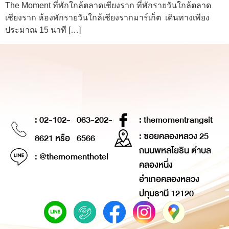
The Moment ที่พักใกล้ตลาดเชียงราก ที่พักรายวันใกล้ตลาด
เชียงราก ห้องพักรายวันใกล้เชียงรากมาร์เก็ต เดินทางเพียง
ประมาณ 15 นาที […]
: 02-102-
063-202-
: themomentrangsit
: ซอยคลองหลวง 25
8621 หรือ
6566
ถนนพหลโยธิน ตำบล
: @themomenthotel
คลองหนึ่ง
อำเภอคลองหลวง
ปทุมธานี 12120