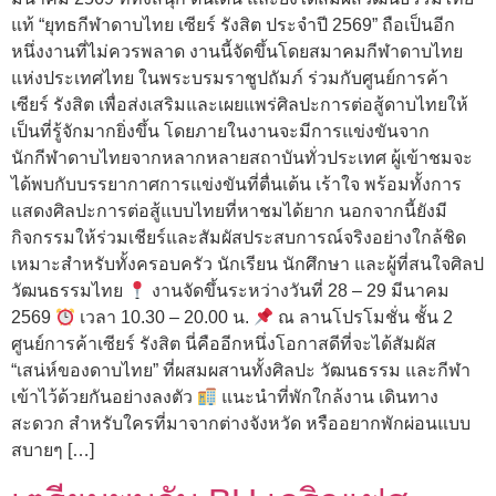
แท้ “ยุทธกีฬาดาบไทย เซียร์ รังสิต ประจำปี 2569” ถือเป็นอีก
หนึ่งงานที่ไม่ควรพลาด งานนี้จัดขึ้นโดยสมาคมกีฬาดาบไทย
แห่งประเทศไทย ในพระบรมราชูปถัมภ์ ร่วมกับศูนย์การค้า
เซียร์ รังสิต เพื่อส่งเสริมและเผยแพร่ศิลปะการต่อสู้ดาบไทยให้
เป็นที่รู้จักมากยิ่งขึ้น โดยภายในงานจะมีการแข่งขันจาก
นักกีฬาดาบไทยจากหลากหลายสถาบันทั่วประเทศ ผู้เข้าชมจะ
ได้พบกับบรรยากาศการแข่งขันที่ตื่นเต้น เร้าใจ พร้อมทั้งการ
แสดงศิลปะการต่อสู้แบบไทยที่หาชมได้ยาก นอกจากนี้ยังมี
กิจกรรมให้ร่วมเชียร์และสัมผัสประสบการณ์จริงอย่างใกล้ชิด
เหมาะสำหรับทั้งครอบครัว นักเรียน นักศึกษา และผู้ที่สนใจศิลป
วัฒนธรรมไทย
งานจัดขึ้นระหว่างวันที่ 28 – 29 มีนาคม
2569
เวลา 10.30 – 20.00 น.
ณ ลานโปรโมชั่น ชั้น 2
ศูนย์การค้าเซียร์ รังสิต นี่คืออีกหนึ่งโอกาสดีที่จะได้สัมผัส
“เสน่ห์ของดาบไทย” ที่ผสมผสานทั้งศิลปะ วัฒนธรรม และกีฬา
เข้าไว้ด้วยกันอย่างลงตัว
แนะนำที่พักใกล้งาน เดินทาง
สะดวก สำหรับใครที่มาจากต่างจังหวัด หรืออยากพักผ่อนแบบ
สบายๆ […]