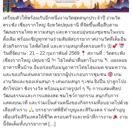
เตรียมตัวให้พร้อมกับอีกหนึ่งงานวัดสุดสนุกประจำปี งานวัด
ตระพัง เชียงรากใหญ่ จังหวัดปทุมธานี ที่จัดขึ้นเพื่อสืบสาน
วัฒนธรรมไทย ความสนุก และความอบอุ่นของชุมชนในแบบ
ดั้งเดิม พร้อมเชิญทุกท่านร่วมสัมผัสบรรยากาศงานวัดที่เต็มอิ่ม
ด้วยกิจกรรม ไลฟ์สไตล์ และความสนุกทั้งครอบครัว
วันที่จัดงาน : 21 – 22 กุมภาพันธ์ 2569
สถานที่ : วัดตระพัง
เชียงรากใหญ่ ปทุมธานี
ไฮไลต์น่าตื่นตาในงาน
แผงลอย
อาหารพื้นบ้าน อิ่มอร่อยกับเมนูอาหารไทยโฮมเมด ขนมหวาน
และของกินเล่นหลากหลายจากผู้ประกอบการชุมชน
เกม
งานวัดและของเล่นสนุก ๆ เล่นเกมสนุก ๆ เช่น ยิงปืน ปาลูกโป่ง
ตักไข่ปลา ชิงรางวัล พร้อมมุมถ่ายรูปเก๋ ๆ
การแสดงศิลป
วัฒนธรรมและการแสดงสด ชมโชว์กายกรรม สนุกกับการ
แสดงบนเวที และร่วมเป็นส่วนหนึ่งของกิจกรรมที่อบอวลไปด้วย
เสียงหัวเราะ
บรรยากาศพิธีทำบุญและสิริมงคล ร่วมทำบุญ
เพื่อเสริมสิริมงคลให้ชีวิต ครอบครัวและหน้าที่การงาน
งาน
นี้จัดเต็มทั้งบรรยากาศ […]