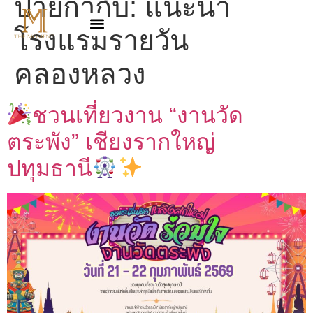
ป้ายกำกับ:
แนะนำ
โรงแรมรายวัน
คลองหลวง
ชวนเที่ยวงาน “งานวัด
ตระพัง” เชียงรากใหญ่
ปทุมธานี