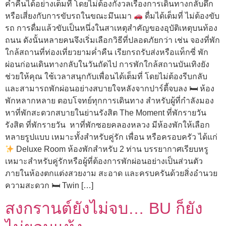
ค่ำคืนได้อย่างเต็มที่ โดยไม่ต้องกังวลเรื่องการเดินทางกลับดึก
หรือเสี่ยงกับการขับรถในขณะมึนเมา
ดื่มได้เต็มที่ ไม่ต้องขับ
รถ การดื่มแล้วขับเป็นหนึ่งในสาเหตุสำคัญของอุบัติเหตุบนท้อง
ถนน ดังนั้นหลายคนจึงเริ่มเลือกวิธีที่ปลอดภัยกว่า เช่น จองที่พัก
ใกล้สถานที่ท่องเที่ยวยามค่ำคืน เรียกรถรับส่งหรือแท็กซี่ พัก
ผ่อนก่อนเดินทางกลับในวันถัดไป การพักใกล้สถานบันเทิงยัง
ช่วยให้คุณ ใช้เวลาสนุกกับเพื่อนได้เต็มที่ โดยไม่ต้องรีบกลับ
และสามารถพักผ่อนอย่างสบายใจหลังจากปาร์ตี้จบลง 🛏 ห้อง
พักหลากหลาย ตอบโจทย์ทุกการเดินทาง สำหรับผู้ที่กำลังมอง
หาที่พักสะดวกสบายในย่านรังสิต The Moment ที่พักรายวัน
รังสิต ที่พักรายวัน หาที่พักซอยคลองหลวง มีห้องพักให้เลือก
หลายรูปแบบ เหมาะทั้งสำหรับคู่รัก เพื่อน หรือครอบครัว ได้แก่
Deluxe Room ห้องพักสำหรับ 2 ท่าน บรรยากาศเรียบหรู
เหมาะสำหรับคู่รักหรือผู้ที่ต้องการพักผ่อนอย่างเป็นส่วนตัว
ภายในห้องตกแต่งสวยงาม สะอาด และครบครันด้วยสิ่งอำนวย
ความสะดวก 🛏 Twin […]
สงกรานต์ยังไม่จบ… BU ก็ยัง