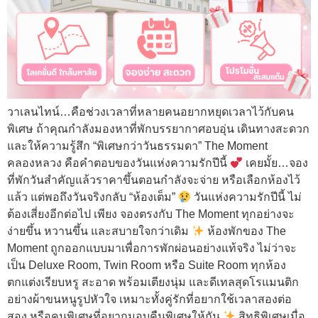
วาเลนไทน์…คือช่วงเวลาที่หลายคนอยากหยุดเวลาไว้กับคน
พิเศษ ถ้าคุณกำลังมองหาที่พักบรรยากาศอบอุ่น เดินทางสะดวก
และให้ความรู้สึก “พิเศษกว่าวันธรรมดา” The Moment
คลองหลวง คือคำตอบของวันแห่งความรักปีนี้
เคยมั้ย…จอง
ที่พักวันสำคัญแล้วราคาขึ้นตอนกำลังจะจ่าย หรือเลือกห้องไว้
แล้ว แต่พอถึงวันจริงกลับ “ห้องเต็ม”
วันแห่งความรักปีนี้ ไม่
ต้องเสี่ยงอีกต่อไป เพียง จองตรงกับ The Moment ทุกอย่างจะ
ง่ายขึ้น หวานขึ้น และสบายใจกว่าเดิม
ห้องพักของ The
Moment ถูกออกแบบมาเพื่อการพักผ่อนอย่างแท้จริง ไม่ว่าจะ
เป็น Deluxe Room, Twin Room หรือ Suite Room ทุกห้อง
ตกแต่งเรียบหรู สะอาด พร้อมเตียงนุ่ม และดีเทลสุดโรแมนติก
อย่างผ้าขนหนูรูปหัวใจ เหมาะทั้งคู่รักที่อยากใช้เวลาสองต่อ
สอง หรือคนพิเศษที่อยากมอบคืนพิเศษให้กัน
สิทธิพิเศษเมื่อ