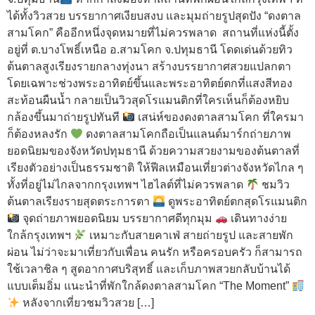
ได้ทั้งวิวสวย บรรยากาศเงียบสงบ และมุมถ่ายรูปสุดปัง “ดงตาล
สามโคก” คืออีกหนึ่งจุดหมายที่ไม่ควรพลาด สถานที่แห่งนี้ตั้ง
อยู่ที่ ต.บางโพธิ์เหนือ อ.สามโคก จ.ปทุมธานี โดดเด่นด้วยทิว
ต้นตาลสูงเรียงรายกลางทุ่งนา สร้างบรรยากาศสวยแปลกตา
โดยเฉพาะช่วงพระอาทิตย์ขึ้นและพระอาทิตย์ตกที่แสงสีทอง
สะท้อนผืนน้ำ กลายเป็นวิวสุดโรแมนติกที่ใครเห็นก็ต้องหยิบ
กล้องขึ้นมาถ่ายรูปทันที
เสน่ห์ของดงตาลสามโคก ที่ใครมา
ก็ต้องหลงรัก
ดงตาลสามโคกถือเป็นแลนด์มาร์กถ่ายภาพ
ยอดนิยมของจังหวัดปทุมธานี ด้วยความสวยงามของต้นตาลที่
เรียงตัวอย่างเป็นธรรมชาติ ให้ฟีลเหมือนเที่ยวต่างจังหวัดไกล ๆ
ทั้งที่อยู่ไม่ไกลจากกรุงเทพฯ ไฮไลต์ที่ไม่ควรพลาด
ชมวิว
ต้นตาลเรียงรายสุดตระการตา
ดูพระอาทิตย์ตกสุดโรแมนติก
จุดถ่ายภาพยอดนิยม บรรยากาศดีทุกมุม
เดินทางง่าย
ใกล้กรุงเทพฯ
เหมาะกับสายคาเฟ่ สายถ่ายรูป และสายพัก
ผ่อน ไม่ว่าจะมาเที่ยวกับเพื่อน คนรัก หรือครอบครัว ก็สามารถ
ใช้เวลาชิล ๆ สูดอากาศบริสุทธิ์ และเก็บภาพสวยกลับบ้านได้
แบบเต็มอิ่ม แนะนำที่พักใกล้ดงตาลสามโคก “The Moment”
หลังจากเที่ยวชมวิวสวย […]