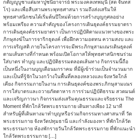
กตัญญูบูชาแด่มหาปูชนียาจารย์ พระมงคลเทพมุนี (สด จันทส
โร) และเพื่อสืบสานพระพุทธศาสนา รวมถึงส่งเสริมให้
พุทธศาสนิกชนได้เริ่มต้นปีใหม่ด้วยการสร้างบุญกุศลอย่าง
พร้อมเพรียง ความสำคัญของโครงการเดินธุดงค์ธรรมยาตรา
การเดินธุดงค์ธรรมยาตรา เป็นการปฏิบัติตามแนวทางของพระ
ภิกษุสงฆ์ในการจาริกธุดงค์ เพื่อฝึกความอดทน ความสงบ และ
การเจริญสติ ภายในโครงการจะมีพระภิกษุสามเณรเดินธุดงค์
ตามเส้นทางที่กำหนด พร้อมเปิดโอกาสให้พุทธศาสนิกชนร่วม
ใส่บาตร ทำบุญ และปฏิบัติธรรมตลอดเส้นทาง กิจกรรมนี้ถือ
เป็นหนึ่งในงานบุญเดือนมกราคม ที่มีผู้เข้าร่วมเป็นจำนวนมาก
และเป็นที่รู้จักในวงกว้างในพื้นที่คลองหลวงและจังหวัดใกล้
เคียง กิจกรรมภายในงาน การเดินธุดงค์ของพระภิกษุสามเณร
การใส่บาตรและถวายภัตตาหาร การร่วมปฏิบัติธรรม สวดมนต์
และเจริญภาวนา กิจกรรมส่งเสริมคุณธรรมและจริยธรรม The
Moment ที่พักใกล้วัดพระธรรมกาย เดินทางเพียง 12 นาที
สำหรับผู้ที่เดินทางมาทำบุญหรือร่วมกิจกรรมทางศาสนาที่ วัด
พระธรรมกาย จังหวัดปทุมธานี และกำลังมองหา ที่พักใกล้วัด
พระธรรมกาย ห้องพักรายวันใกล้วัดพระธรรมกาย ที่พักแนะนำ
ใกล้วัดพระธรรมกาย […]