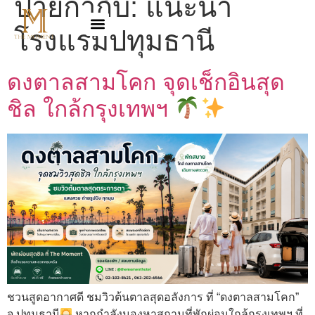
ป้ายกำกับ:
แนะนำ
โรงแรมปทุมธานี
ดงตาลสามโคก จุดเช็กอินสุด
ชิล ใกล้กรุงเทพฯ
ชวนสูดอากาศดี ชมวิวต้นตาลสุดอลังการ ที่ “ดงตาลสามโคก”
จ.ปทุมธานี
หากกำลังมองหาสถานที่พักผ่อนใกล้กรุงเทพฯ ที่