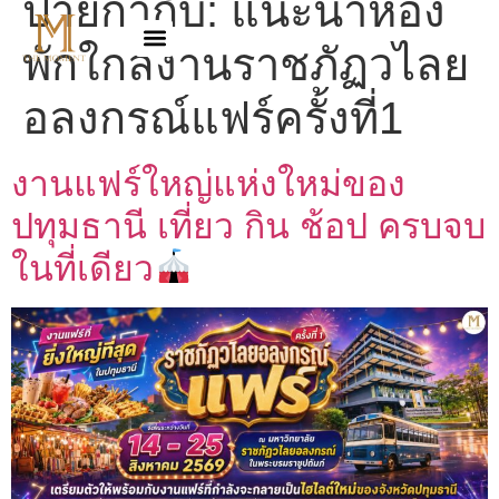
ป้ายกำกับ:
แนะนำห้อง
พักใกล้งานราชภัฏวไลย
อลงกรณ์แฟร์ครั้งที่1
งานแฟร์ใหญ่แห่งใหม่ของ
ปทุมธานี เที่ยว กิน ช้อป ครบจบ
ในที่เดียว