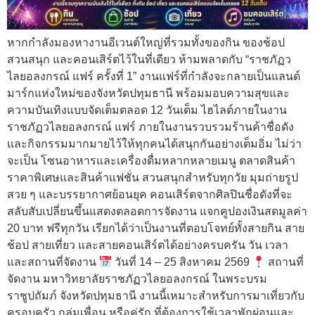
หากกำลังมองหางานอีเวนต์ใหญ่ที่รวมทั้งของกิน ของช้อป
สวนสนุก และคอนเสิร์ตไว้ในที่เดียว ห้ามพลาดกับ “ราชภัฏว
ไลยอลงกรณ์ แฟร์ ครั้งที่ 1” งานแฟร์ที่กำลังจะกลายเป็นแลนด์
มาร์กแห่งใหม่ของจังหวัดปทุมธานี พร้อมมอบความสุขและ
ความบันเทิงแบบจัดเต็มตลอด 12 วันเต็ม ไฮไลต์ภายในงาน
ราชภัฏวไลยอลงกรณ์ แฟร์ ภายในงานรวบรวมร้านค้าชื่อดัง
และกิจกรรมมากมายไว้ให้ทุกคนได้สนุกกันอย่างเต็มอิ่ม ไม่ว่า
จะเป็น โซนอาหารและเครื่องดื่มหลากหลายเมนู ตลาดสินค้า
ราคาพิเศษและสินค้าแฟชั่น สวนสนุกสำหรับทุกวัย มุมถ่ายรูป
สวย ๆ และบรรยากาศย้อนยุค คอนเสิร์ตจากศิลปินชื่อดังที่จะ
สลับสับเปลี่ยนขึ้นแสดงตลอดการจัดงาน แจกคูปองเงินสดมูลค่า
20 บาท ฟรีทุกวัน เรียกได้ว่าเป็นงานที่ตอบโจทย์ทั้งสายกิน สาย
ช้อป สายเที่ยว และสายคอนเสิร์ตได้อย่างครบครัน วัน เวลา
และสถานที่จัดงาน
วันที่ 14 – 25 สิงหาคม 2569
สถานที่
จัดงาน มหาวิทยาลัยราชภัฏวไลยอลงกรณ์ ในพระบรม
ราชูปถัมภ์ จังหวัดปทุมธานี งานนี้เหมาะสำหรับการมาเที่ยวกับ
ครอบครัว กลุ่มเพื่อน หรือคู่รัก ที่ต้องการใช้เวลาพักผ่อนและ