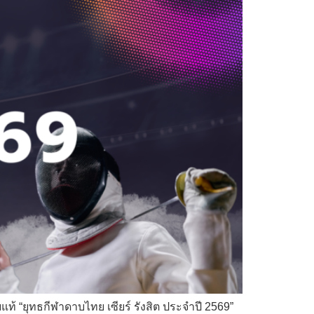
้ “ยุทธกีฬาดาบไทย เซียร์ รังสิต ประจำปี 2569”