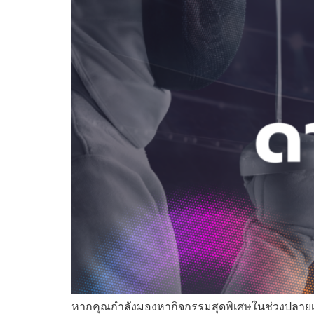
หากคุณกำลังมองหากิจกรรมสุดพิเศษในช่วงปลายเดือน