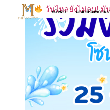
วันไหลยังไม่จบ! มัน
หน้าหลัก
ประเภทห้องพักและร