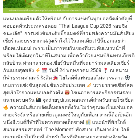
แฟนบอลเตรียมตัวให้พร้อม! กับการแข่งขันฟุตบอลนัดสำคัญที่
คอบอลทั่วประเทศรอคอย “Thai League Cup 2026 รอบชิง
ชนะเลิศ” การแข่งขันระดับบิ๊กแมตช์ที่รวมพลังความมันส์ เสียง
เชียร์ และบรรยากาศสุดเร้าใจไว้ในเกมเดียว! ปีนี้บอกเลยว่า
เดือดแน่นอน! เพราะเป็นการพบกันของทีมระดับแนวหน้าที่
พร้อมใส่เต็มทุกวินาทีในสนาม เพื่อคว้าถ้วยแชมป์อันทรงเกียรติ
กลับบ้าน ท่ามกลางกองเชียร์นับหมื่นที่จะมาร่วมส่งเสียงเชียร์
กันแบบสุดพลัง
วันที่ 24 พฤษภาคม 2569
ณ สนาม
กีฬาธรรมศาสตร์ รังสิต
ไฮไลต์ที่แฟนบอลไม่ควรพลาด
เกมการแข่งขันสุดเข้มข้นระดับประเทศ
บรรยากาศเชียร์สด
สุดเร้าใจจากแฟนบอลตัวจริง
โซนอาหารและกิจกรรมรอบ
สนามครบครัน
จุดถ่ายรูปและคอนเทนต์สำหรับสายโซเชียล
ความมันส์แบบจัดเต็มตลอดทั้งวัน ไม่ว่าคุณจะเป็นแฟนบอล
สายจริงจัง หรือสายเที่ยวดูแมตช์ใหญ่กับเพื่อน งานนี้ถือเป็นอีก
หนึ่งอีเวนต์กีฬาที่ไม่ควรพลาดเด็ดขาด!
แนะนำที่พักใกล้
สนามธรรมศาสตร์ “The Moment” พักสบาย เดินทางง่าย ใกล้
สนามเพียงไม่กี่นาที สำหรับใครที่เดินทางมาจากต่างจังหวัด