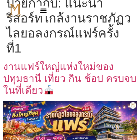
ป้ายกำกับ:
แนะนำ
รีสอร์ทใกล้งานราชภัฏว
ไลยอลงกรณ์แฟร์ครั้ง
ที่1
งานแฟร์ใหญ่แห่งใหม่ของ
ปทุมธานี เที่ยว กิน ช้อป ครบจบ
ในที่เดียว