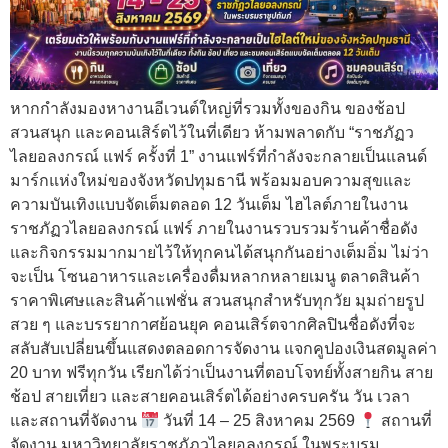
หากกำลังมองหางานอีเวนต์ใหญ่ที่รวมทั้งของกิน ของช้อป
สวนสนุก และคอนเสิร์ตไว้ในที่เดียว ห้ามพลาดกับ “ราชภัฏว
ไลยอลงกรณ์ แฟร์ ครั้งที่ 1” งานแฟร์ที่กำลังจะกลายเป็นแลนด์
มาร์กแห่งใหม่ของจังหวัดปทุมธานี พร้อมมอบความสุขและ
ความบันเทิงแบบจัดเต็มตลอด 12 วันเต็ม ไฮไลต์ภายในงาน
ราชภัฏวไลยอลงกรณ์ แฟร์ ภายในงานรวบรวมร้านค้าชื่อดัง
และกิจกรรมมากมายไว้ให้ทุกคนได้สนุกกันอย่างเต็มอิ่ม ไม่ว่า
จะเป็น โซนอาหารและเครื่องดื่มหลากหลายเมนู ตลาดสินค้า
ราคาพิเศษและสินค้าแฟชั่น สวนสนุกสำหรับทุกวัย มุมถ่ายรูป
สวย ๆ และบรรยากาศย้อนยุค คอนเสิร์ตจากศิลปินชื่อดังที่จะ
สลับสับเปลี่ยนขึ้นแสดงตลอดการจัดงาน แจกคูปองเงินสดมูลค่า
20 บาท ฟรีทุกวัน เรียกได้ว่าเป็นงานที่ตอบโจทย์ทั้งสายกิน สาย
ช้อป สายเที่ยว และสายคอนเสิร์ตได้อย่างครบครัน วัน เวลา
และสถานที่จัดงาน
วันที่ 14 – 25 สิงหาคม 2569
สถานที่
จัดงาน มหาวิทยาลัยราชภัฏวไลยอลงกรณ์ ในพระบรม