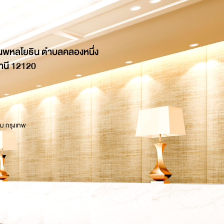
นพหลโยธิน ตำบลคลองหนึ่ง
านี 12120
 ม กรุงเทพ