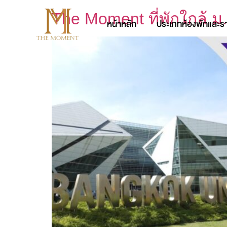
The Moment ที่พักใกล้ ม.
หน้าหลัก
ประเภทห้องพักและร