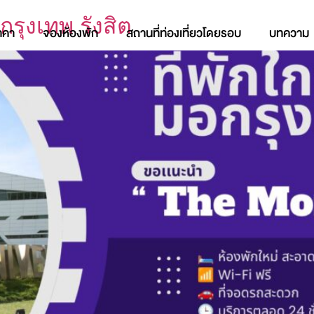
กรุงเทพ รังสิต
าคา
จองห้องพัก
สถานที่ท่องเที่ยวโดยรอบ
บทความ