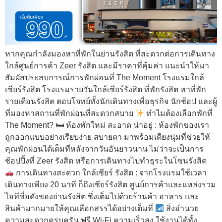
หากคุณกำลังมองหาที่พักในย่านรังสิต ที่สะดวกต่อการเดินทาง
ใกล้ศูนย์การค้า Zeer รังสิต และมีราคาที่คุ้มค่า แนะนำให้มา
สัมผัสประสบการณ์การพักผ่อนที่ The Moment โรงแรมใกล้
เซียร์รังสิต โรงแรมรายวันใกล้เซียร์รังสิต ที่พักรังสิต หาที่พัก
รายเดือนรังสิต ตอบโจทย์ทั้งนักเดินทางเพื่อธุรกิจ นักช้อป และผู้
ที่มองหาสถานที่พักผ่อนที่สะดวกสบาย
ทำไมต้องเลือกพักที่
The Moment? 🛏 ห้องพักใหม่ สะอาด น่าอยู่ : ห้องพักของเรา
ถูกออกแบบอย่างเรียบง่าย สบายตา มาพร้อมเตียงนุ่มที่ช่วยให้
คุณพักผ่อนได้เต็มที่หลังจากวันอันยาวนาน ไม่ว่าจะเป็นการ
ช้อปปิ้งที่ Zeer รังสิต หรือการเดินทางไปทำธุระในโซนรังสิต
การเดินทางสะดวก ใกล้เซียร์ รังสิต : จากโรงแรมใช้เวลา
เดินทางเพียง 20 นาที ก็ถึงเซียร์รังสิต ศูนย์การค้าและแหล่งรวม
ไอทีชื่อดังของย่านรังสิต ซึ่งเต็มไปด้วยร้านค้า อาหาร และ
สินค้ามากมายให้คุณเลือกสรรได้อย่างเต็มที่
สิ่งอำนวย
ความสะดวกครบครัน ฟรี Wi-Fi ความเร็วสูง ใช้งานได้ทั้ง