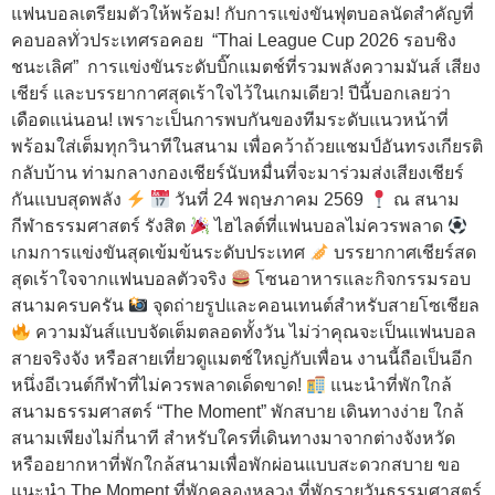
แฟนบอลเตรียมตัวให้พร้อม! กับการแข่งขันฟุตบอลนัดสำคัญที่
คอบอลทั่วประเทศรอคอย “Thai League Cup 2026 รอบชิง
ชนะเลิศ” การแข่งขันระดับบิ๊กแมตช์ที่รวมพลังความมันส์ เสียง
เชียร์ และบรรยากาศสุดเร้าใจไว้ในเกมเดียว! ปีนี้บอกเลยว่า
เดือดแน่นอน! เพราะเป็นการพบกันของทีมระดับแนวหน้าที่
พร้อมใส่เต็มทุกวินาทีในสนาม เพื่อคว้าถ้วยแชมป์อันทรงเกียรติ
กลับบ้าน ท่ามกลางกองเชียร์นับหมื่นที่จะมาร่วมส่งเสียงเชียร์
กันแบบสุดพลัง
วันที่ 24 พฤษภาคม 2569
ณ สนาม
กีฬาธรรมศาสตร์ รังสิต
ไฮไลต์ที่แฟนบอลไม่ควรพลาด
เกมการแข่งขันสุดเข้มข้นระดับประเทศ
บรรยากาศเชียร์สด
สุดเร้าใจจากแฟนบอลตัวจริง
โซนอาหารและกิจกรรมรอบ
สนามครบครัน
จุดถ่ายรูปและคอนเทนต์สำหรับสายโซเชียล
ความมันส์แบบจัดเต็มตลอดทั้งวัน ไม่ว่าคุณจะเป็นแฟนบอล
สายจริงจัง หรือสายเที่ยวดูแมตช์ใหญ่กับเพื่อน งานนี้ถือเป็นอีก
หนึ่งอีเวนต์กีฬาที่ไม่ควรพลาดเด็ดขาด!
แนะนำที่พักใกล้
สนามธรรมศาสตร์ “The Moment” พักสบาย เดินทางง่าย ใกล้
สนามเพียงไม่กี่นาที สำหรับใครที่เดินทางมาจากต่างจังหวัด
หรืออยากหาที่พักใกล้สนามเพื่อพักผ่อนแบบสะดวกสบาย ขอ
แนะนำ The Moment ที่พักคลองหลวง ที่พักรายวันธรรมศาสตร์