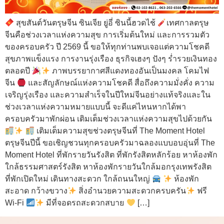
สุขสันต์วันตรุษจีน ซินเจีย ยู่อี่ ซินนี้ฮวดไช้
เทศกาลตรุษ
จีนคือช่วงเวลาแห่งความสุข การเริ่มต้นใหม่ และการรวมตัว
ของครอบครัว ปี 2569 นี้ ขอให้ทุกท่านพบเจอแต่ความโชคดี
สุขภาพแข็งแรง การงานรุ่งเรือง ธุรกิจเฮงๆ ปังๆ ร่ำรวยเงินทอง
ตลอดปี
ภาพบรรยากาศสีแดงทองอันเป็นมงคล โคมไฟ
จีน
และสัญลักษณ์แห่งความโชคดี สื่อถึงความมั่งคั่ง ความ
เจริญรุ่งเรือง และความสำเร็จในปีใหม่จีนอย่างแท้จริงและใน
ช่วงเวลาแห่งความหมายแบบนี้ จะดีแค่ไหนหากได้พา
ครอบครัวมาพักผ่อน เติมเต็มช่วงเวลาแห่งความสุขไปด้วยกัน
เติมเต็มความสุขช่วงตรุษจีนที่ The Moment Hotel
ตรุษจีนปีนี้ ขอเชิญชวนทุกครอบครัวมาฉลองแบบอบอุ่นที่ The
Moment Hotel ที่พักรายวันรังสิต ที่พักรังสิตหลักร้อย หาห้องพัก
ใกล้ธรรมศาสตร์รังสิต หาห้องพักรายวันใกล้มอกรุงเทพรังสิต
ที่พักเปิดใหม่ เดินทางสะดวก ใกล้ถนนใหญ่
ห้องพัก
สะอาด กว้างขวาง
สิ่งอำนวยความสะดวกครบครัน
ฟรี
Wi-Fi
มีที่จอดรถสะดวกสบาย
[…]