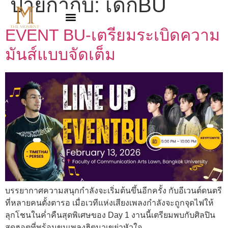
ป้ายกำกับ:
เด็กBU
EVENT BU-เตรียมระเบิดความ
มันส์แบบจัดเต็ม
บรรยากาศความสนุกกำลังจะเริ่มต้นขึ้นอีกครั้ง กับอีเวนต์ดนตรี
ที่หลายคนตั้งตารอ เมื่อเวทีแห่งเสียงเพลงกำลังจะถูกจุดไฟให้
ลุกโชนในค่ำคืนสุดพิเศษของ Day 1 งานนี้เตรียมพบกับศิลปิน
สุดฮอตที่พร้อมขนเพลงฮิตมาเขย่าหัวใจ